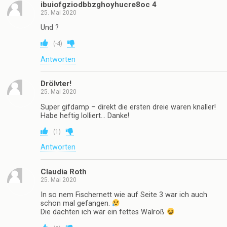
ibuiofgziodbbzghoyhucre8oc 4
25. Mai 2020
Und ?
(
-4
)
Antworten
Drölvter!
25. Mai 2020
Super gifdamp – direkt die ersten dreie waren knaller!
Habe heftig lolliert… Danke!
(
1
)
Antworten
Claudia Roth
25. Mai 2020
In so nem Fischernett wie auf Seite 3 war ich auch
schon mal gefangen.
Die dachten ich wär ein fettes Walroß