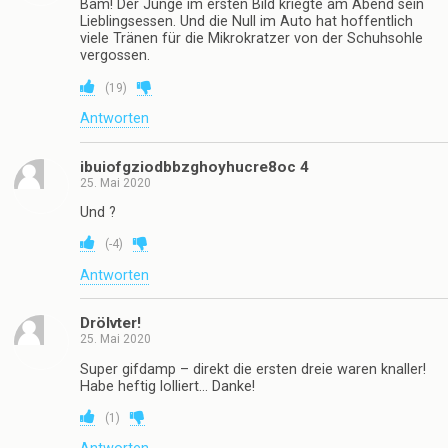
Bäm! Der Junge im ersten Bild kriegte am Abend sein
Lieblingsessen. Und die Null im Auto hat hoffentlich
viele Tränen für die Mikrokratzer von der Schuhsohle
vergossen.
(
19
)
Antworten
ibuiofgziodbbzghoyhucre8oc 4
25. Mai 2020
Und ?
(
-4
)
Antworten
Drölvter!
25. Mai 2020
Super gifdamp – direkt die ersten dreie waren knaller!
Habe heftig lolliert… Danke!
(
1
)