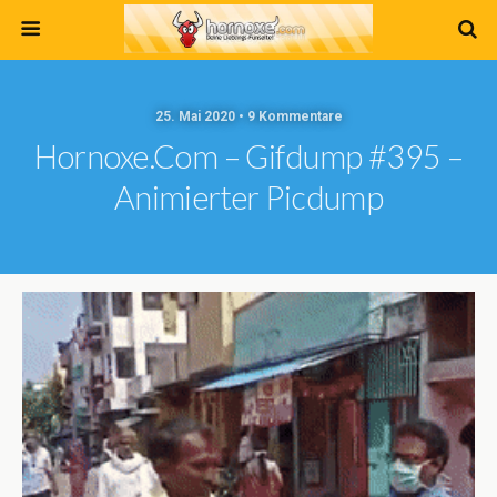
25. Mai 2020 • 9 Kommentare
Hornoxe.com – Gifdump #395 –
Animierter Picdump