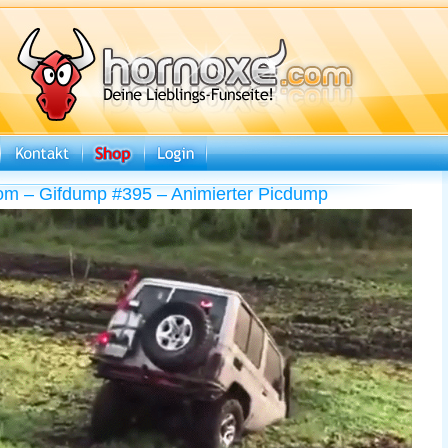
om – Gifdump #395 – Animierter Picdump