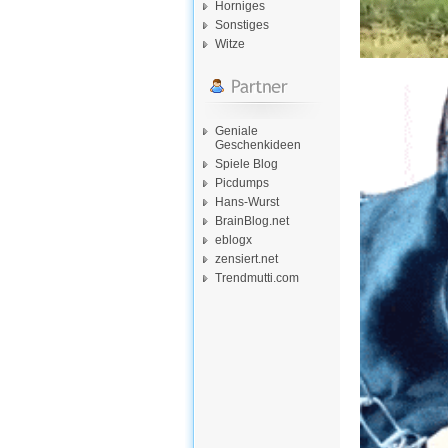
Horniges
Sonstiges
Witze
Geniale
Geschenkideen
Spiele Blog
Picdumps
Hans-Wurst
BrainBlog.net
eblogx
zensiert.net
Trendmutti.com