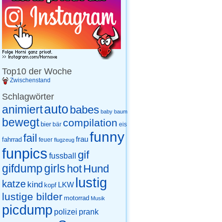
Top10 der Woche
Zwischenstand
Schlagwörter
auto
animiert
babes
baby
baum
bewegt
compilation
bier
eis
bär
funny
fail
frau
fahrrad
feuer
flugzeug
funpics
gif
fussball
gifdump
girls
hot
Hund
lustig
katze
kind
LKW
kopf
lustige bilder
motorrad
Musik
picdump
prank
polizei