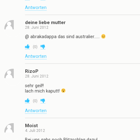
Antworten
deine liebe mutter
28. Juni 2012
@ abrakadappa das sind australier……
(
0
)
Antworten
RizoP
28. Juni 2012
sehr geil!!
lach mich kaputt!
(
0
)
Antworten
Moist
4. Juli 2012
Bei uns gabs noch Blitzschlag dazu!