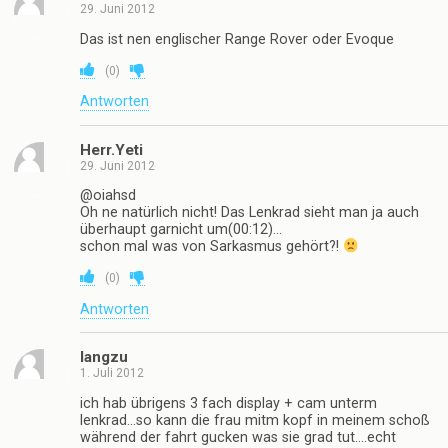
29. Juni 2012
Das ist nen englischer Range Rover oder Evoque
(
0
)
Antworten
Herr.Yeti
29. Juni 2012
@oiahsd
Oh ne natürlich nicht! Das Lenkrad sieht man ja auch
überhaupt garnicht um(00:12)…
schon mal was von Sarkasmus gehört?!
(
0
)
Antworten
langzu
1. Juli 2012
ich hab übrigens 3 fach display + cam unterm
lenkrad…so kann die frau mitm kopf in meinem schoß
während der fahrt gucken was sie grad tut….echt