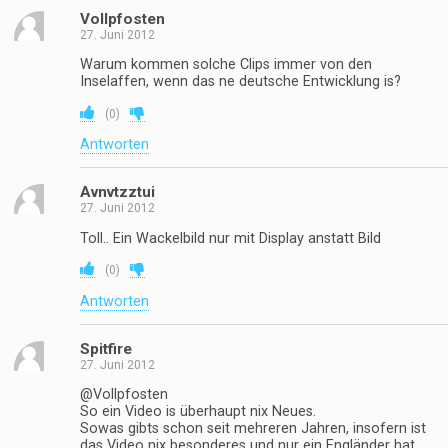
Vollpfosten
27. Juni 2012
Warum kommen solche Clips immer von den
Inselaffen, wenn das ne deutsche Entwicklung is?
(
0
)
Antworten
Avnvtzztui
27. Juni 2012
Toll.. Ein Wackelbild nur mit Display anstatt Bild
(
0
)
Antworten
Spitfire
27. Juni 2012
@Vollpfosten
So ein Video is überhaupt nix Neues.
Sowas gibts schon seit mehreren Jahren, insofern ist
das Video nix besonderes und nur ein Engländer hat