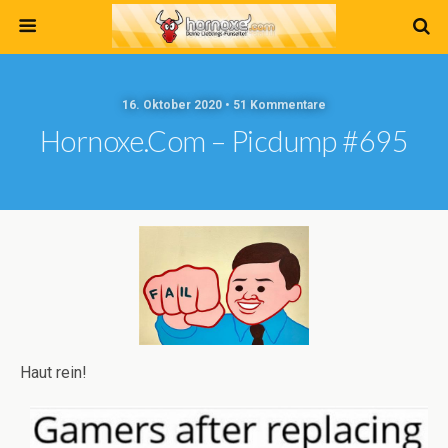
16. Oktober 2020 • 51 Kommentare
Hornoxe.com – Picdump #695
Haut rein!