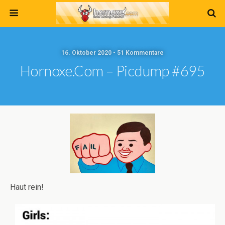
16. Oktober 2020 • 51 Kommentare
Hornoxe.com – Picdump #695
Haut rein!