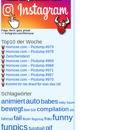
Top10 der Woche
Hornoxe.com – Picdump #979
Hornoxe.com – Picdump #978
Zwischenstand
Hornoxe.com – Picdump #969
Hornoxe.com – Picdump #968
Hornoxe.com – Picdump #971
Hornoxe.com – Picdump #967
Hornoxe.com – Picdump #970
Kommt ihr nie drauf für was das ist!
Schlagwörter
auto
animiert
babes
baby
baum
bewegt
compilation
bier
eis
bär
funny
fail
frau
fahrrad
feuer
flugzeug
funpics
gif
fussball