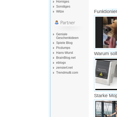
Horniges
Sonstiges
Funktionie
Witze
Geniale
Geschenkideen
Spiele Blog
Picdumps
Hans-Wurst
Warum soll
BrainBlog.net
eblogx
zensiert.net
Trendmutti.com
Starke Mo