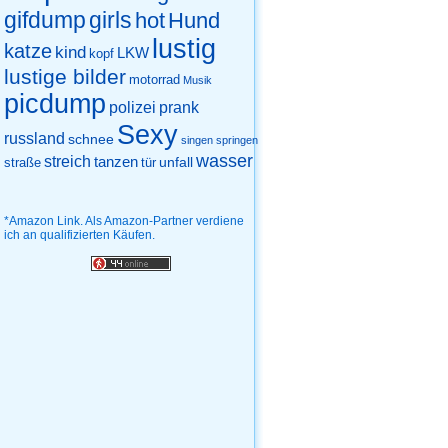
gifdump
girls
hot
Hund
lustig
katze
kind
LKW
kopf
lustige bilder
motorrad
Musik
picdump
prank
polizei
Sexy
russland
schnee
singen
springen
wasser
streich
tanzen
unfall
straße
tür
*Amazon Link. Als Amazon-Partner verdiene
ich an qualifizierten Käufen.