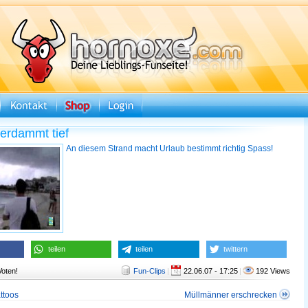
erdammt tief
An diesem Strand macht Urlaub bestimmt richtig Spass!
teilen
teilen
twittern
Voten!
Fun-Clips
|
22.06.07 - 17:25
|
192 Views
ttoos
Müllmänner erschrecken