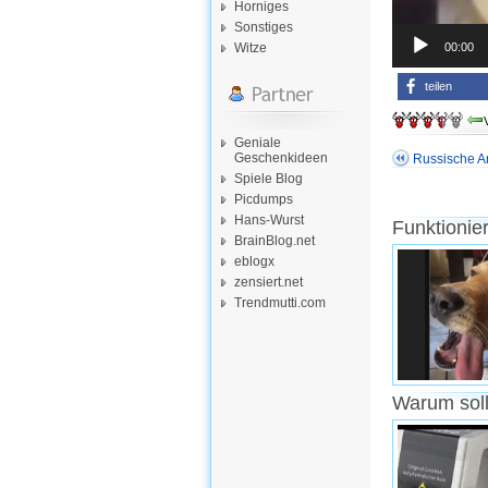
Horniges
Sonstiges
00:00
Witze
teilen
Geniale
Geschenkideen
Russische A
Spiele Blog
Picdumps
Hans-Wurst
Funktionie
BrainBlog.net
eblogx
zensiert.net
Trendmutti.com
Warum soll