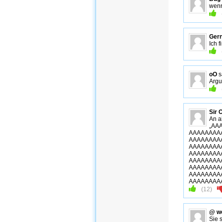
wenn
Ger
Ich 
oO
s
Argu
Sir 
An a
„AA
AAAAAAAA
AAAAAAAA
AAAAAAAA
AAAAAAAA
AAAAAAAA
AAAAAAAA
AAAAAAAA
AAAAAAAA
(
12
)
@ we
Sie 