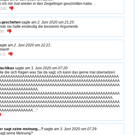
 ich mir mal wieder in den Zeigefinger geschnitten habe…
(
16
)
n geschehen
sagte am
2. Juni 2020
um
21:25
:
finde sie hatte eindeutig die besseren Argumente
(
6
)
agte am
2. Juni 2020
um
22:21
:
ment!
(
-1
)
Oachlkas
sagte am
3. Juni 2020
um
07:20
:
lle die sich fragen was Sie da sagt, ich kann das gerne mal übersetzen:
AAAAAAAAAAAAAAAAAAAAAAAAAAAAAAAAAAAAAAAAAAAAAAAAAA
AAAAAAAAAAAAAAAAAAAAAAAAAAAAAAAAAAAAAAAAAAAAAAAAAA
AAAAAAAAAAAAAAAAAAAAAAAAAAAAAAAAAAAAAAAAAAAAAAAAAA
AAAAAAAAAAAAAAAA.
AAAAAAAAAAAAAAAAAAAAAAAAAAAAAAAAAAAAAAAAAAAAAAAAAA
AAAAAAAAAAAAAAAAAAAAAAAAAAAAAAAAAAAAAAAAAAAAAAA.
AAAAAAAAAAAAAAAAAAAAAAAAAAAAAAAAAAAAAAAAAAAAAAAAAA
AAAAAAAAAAAAAAAAAAAAAAAAAAAAAAAAAAAAAAAAAAAAAAAAAA
AAAAAAAAAAAAAA…“
r sagt seine meinung…?
sagte am
3. Juni 2020
um
07:29
:
sagt seine Meinung?