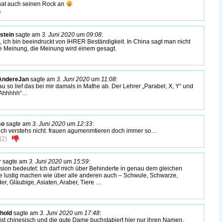
hat auch seinen Rock an
stein
sagte am
3. Juni 2020
um
09:08
:
, ich bin beeindruckt von IHRER Beständigkeit. In China sagt man nicht
e Meinung, die Meinung wird einem gesagt.
AndereJan
sagte am
3. Juni 2020
um
11:08
:
u so lief das bei mir damals in Mathe ab. Der Lehrer „Parabel, X, Y“ und
„Ahhhhh“…
so
sagte am
3. Juni 2020
um
12:33
:
ich verstehs nicht. frauen agumenmtieren doch immer so…
(
2
)
r
sagte am
3. Juni 2020
um
15:59
:
usion bedeutet: Ich darf mich über Behinderte in genau dem gleichen
 lustig machen wie über alle anderen auch – Schwule, Schwarze,
er, Gläubige, Asiaten, Araber, Tiere …
hold
sagte am
3. Juni 2020
um
17:48
:
ist chinesisch und die gute Dame buchstabiert hier nur ihren Namen.