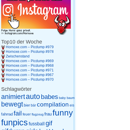
Top10 der Woche
Hornoxe.com – Picdump #979
Hornoxe.com – Picdump #978
Zwischenstand
Hornoxe.com – Picdump #969
Hornoxe.com – Picdump #968
Hornoxe.com – Picdump #971
Hornoxe.com – Picdump #967
Hornoxe.com – Picdump #970
Schlagwörter
auto
animiert
babes
baby
baum
bewegt
compilation
bier
eis
bär
funny
fail
frau
fahrrad
feuer
flugzeug
funpics
gif
fussball