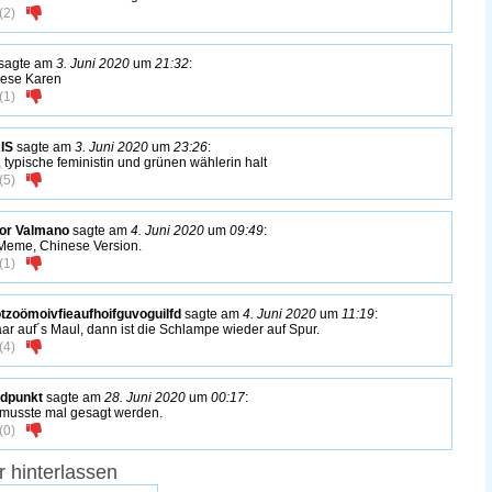
(
2
)
sagte am
3. Juni 2020
um
21:32
:
ese Karen
(
1
)
IS
sagte am
3. Juni 2020
um
23:26
:
, typische feministin und grünen wählerin halt
(
5
)
or Valmano
sagte am
4. Juni 2020
um
09:49
:
Meme, Chinese Version.
(
1
)
otzoömoivfieaufhoifguvoguilfd
sagte am
4. Juni 2020
um
11:19
:
aar auf´s Maul, dann ist die Schlampe wieder auf Spur.
(
4
)
dpunkt
sagte am
28. Juni 2020
um
00:17
:
musste mal gesagt werden.
(
0
)
 hinterlassen