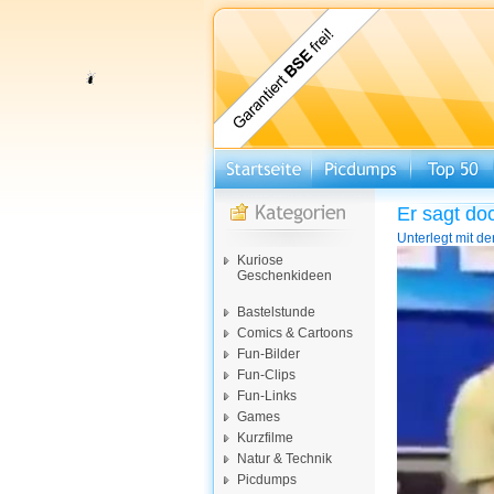
Er sagt do
Unterlegt mit d
Video-
Kuriose
Player
Geschenkideen
Bastelstunde
Comics & Cartoons
Fun-Bilder
Fun-Clips
Fun-Links
Games
Kurzfilme
Natur & Technik
Picdumps