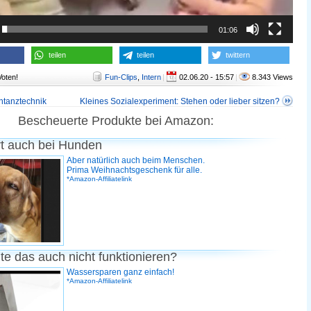
01:06
teilen
teilen
twittern
Voten!
Fun-Clips
,
Intern
|
02.06.20 - 15:57
|
8.343 Views
ntanztechnik
Kleines Sozialexperiment: Stehen oder lieber sitzen?
Bescheuerte Produkte bei Amazon:
rt auch bei Hunden
Aber natürlich auch beim Menschen.
Prima Weihnachtsgeschenk für alle.
*Amazon-Affiliatelink
te das auch nicht funktionieren?
Wassersparen ganz einfach!
*Amazon-Affiliatelink