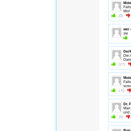
Mois
Fall
Mix!
(
0
)
wer 
sie
Der
Die 
Dami
(
27
)
Mois
Fall
scre
(
-5
)
Dr. F
Man 
und 
(
5
)
Bug