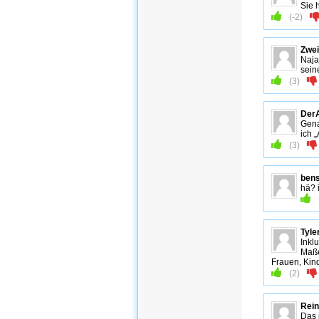
Sie 
(
-2
)
Zwei
Naja
sein
(
3
)
Der
Gena
ich 
(
3
)
ben
hä? 
Tyle
Inkl
Maße
Frauen, Kind
(
2
)
Rein
Das 