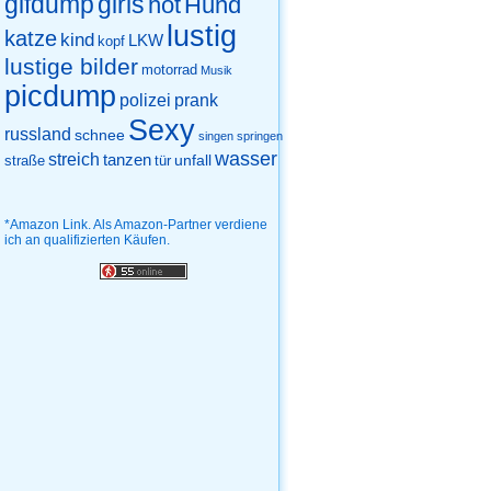
gifdump
girls
hot
Hund
lustig
katze
kind
LKW
kopf
lustige bilder
motorrad
Musik
picdump
prank
polizei
Sexy
russland
schnee
singen
springen
wasser
streich
tanzen
unfall
straße
tür
*Amazon Link. Als Amazon-Partner verdiene
ich an qualifizierten Käufen.