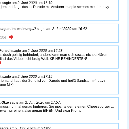
t
sagte am
2. Juni 2020
um
16:10
:
s jemand fragt, das ist Darude mit Ansturm im epic-scream-metal-heavy
sagt seine meinung...?
sagte am
2. Juni 2020
um
16:42
:
(
35
)
Mensch
sagte am
2. Juni 2020
um
16:53
:
ist doch geistig behindert, anders kann man sich sowas nicht erklären.
t ist das Video nicht lustig.Weil: KEINE BEHINDERTEN!
t
sagte am
2. Juni 2020
um
17:15
:
s jemand fragt, der Song ist von Darude und heißt Sandstorm (heavy
amo Mix)
. Otze
sagte am
2. Juni 2020
um
17:57
:
muss nur mal genau hinhören: Sie möchte gerne einen Cheeseburger …
zwar nur einen, also genau EINEN. Und zwar Pronto.
sagte am
2. Juni 2020
um
21:05
: