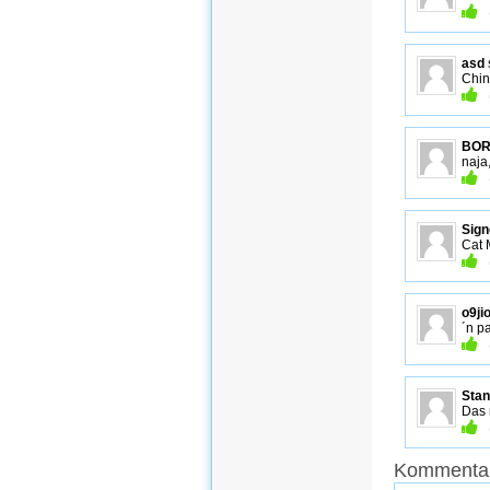
asd
Chin
BOR
naja
Sign
Cat 
o9ji
´n p
Stan
Das 
Kommentar