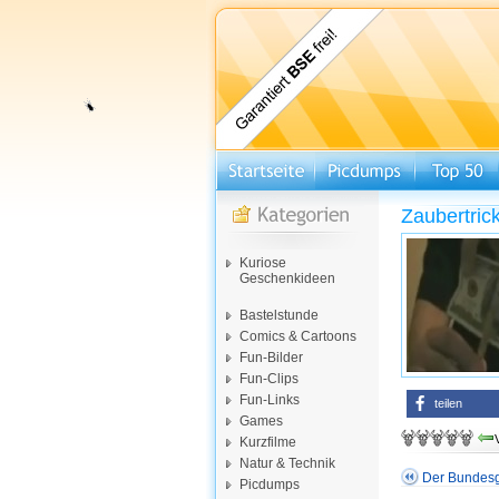
Zaubertric
Kuriose
Geschenkideen
Bastelstunde
Comics & Cartoons
Fun-Bilder
Fun-Clips
Fun-Links
teilen
Games
Kurzfilme
Natur & Technik
Der Bundesg
Picdumps