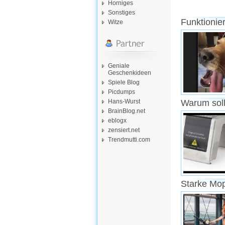
Horniges
Sonstiges
Funktionie
Witze
Geniale
Geschenkideen
Spiele Blog
Picdumps
Hans-Wurst
Warum soll
BrainBlog.net
eblogx
zensiert.net
Trendmutti.com
Starke Mo