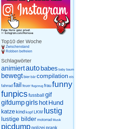
Top10 der Woche
Zwischenstand
Robben befreien
Schlagwörter
auto
animiert
babes
baby
baum
bewegt
compilation
bier
eis
bär
funny
fail
frau
fahrrad
feuer
flugzeug
funpics
gif
fussball
gifdump
girls
hot
Hund
lustig
katze
kind
LKW
kopf
lustige bilder
motorrad
Musik
picdump
prank
polizei