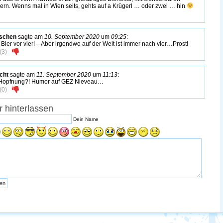
ern. Wenns mal in Wien seits, gehts auf a Krügerl … oder zwei … hin
schen
sagte am
10. September 2020
um
09:25
:
 Bier vor vier! – Aber irgendwo auf der Welt ist immer nach vier…Prost!
(
3
)
cht
sagte am
11. September 2020
um
11:13
:
Hopfnung?! Humor auf GEZ Nieveau…
(
0
)
 hinterlassen
Dein Name