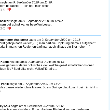
sagte am
9. September 2020
um
11:30
:
tern betrachtet….. ich hau mich wech
(
17
)
holiker
sagte am
9. September 2020
um
12:10
:
tern betrachtet war es besoffen besser.
(
10
)
mentator-Assistenz
sagte am
9. September 2020
um
12:18
:
Zitat geht ja noch weiter: „(…) man darf die Hopfnung niemals aufgeben“.
t (ja, in manchen Regionen darf man auch Mittags ein Bier heben…)
 Kasperl
sagte am
9. September 2020
um
16:13
:
was genau ist deren politisches Ziel, welche gesellschaftliche Visionen
lgen Sie? Sagt bitte nicht, Vollsuff für alle…
 Panik
sagte am
9. September 2020
um
16:28
:
das ganze wieder ohne Maske. So ein Swingerclub kommt bei mir nicht in
e
nky1234
sagte am
9. September 2020
um
17:26
:
 das is vorm Hawidere. Ein großartiges Bierlokal, mit wunderbaren