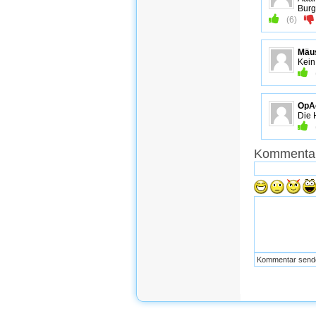
Burg
(
6
)
Mäu
Kein
OpA
Die 
Kommentar