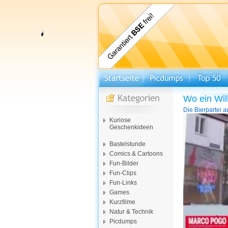
Wo ein Will
Die Bierpartei a
Video-
Kuriose
Player
Geschenkideen
Bastelstunde
Comics & Cartoons
Fun-Bilder
Fun-Clips
Fun-Links
Games
Kurzfilme
Natur & Technik
Picdumps