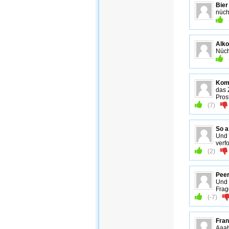
Bier
nüch
Alko
Nüch
Kom
das 
Pros
(
7
)
So a
Und 
verfo
(
2
)
Peer
Und 
Frag
(
-7
)
Fra
Aaah