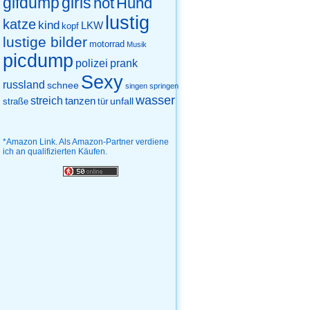
gifdump
girls
hot
Hund
lustig
katze
kind
LKW
kopf
lustige bilder
motorrad
Musik
picdump
prank
polizei
Sexy
russland
schnee
singen
springen
wasser
streich
tanzen
unfall
straße
tür
*Amazon Link. Als Amazon-Partner verdiene
ich an qualifizierten Käufen.