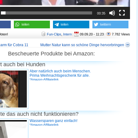
00:35
teilen
teilen
twittern
Voten!
Fun-Clips
,
Intern
|
09.09.20 - 11:23
|
7.782 Views
larm für Cobra 11
Mutter Natur kann so schöne Dinge hervorbringen
Bescheuerte Produkte bei Amazon:
rt auch bei Hunden
Aber natürlich auch beim Menschen.
Prima Weihnachtsgeschenk für alle.
*Amazon-Affiliatelink
te das auch nicht funktionieren?
Wassersparen ganz einfach!
*Amazon-Affiliatelink