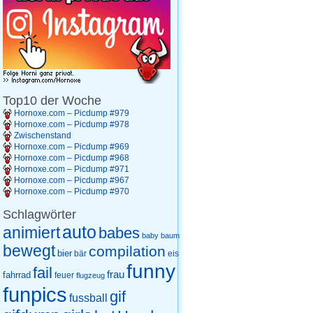
Top10 der Woche
Hornoxe.com – Picdump #979
Hornoxe.com – Picdump #978
Zwischenstand
Hornoxe.com – Picdump #969
Hornoxe.com – Picdump #968
Hornoxe.com – Picdump #971
Hornoxe.com – Picdump #967
Hornoxe.com – Picdump #970
Schlagwörter
auto
animiert
babes
baby
baum
bewegt
compilation
bier
eis
bär
funny
fail
frau
fahrrad
feuer
flugzeug
funpics
gif
fussball