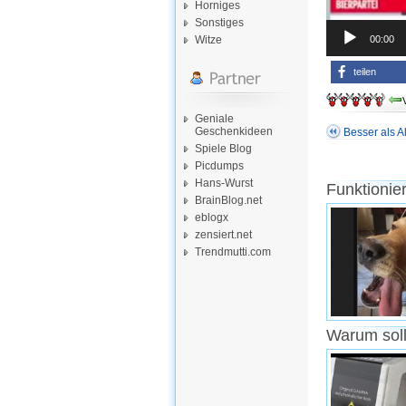
Horniges
Sonstiges
00:00
Witze
teilen
Geniale
Geschenkideen
Besser als A
Spiele Blog
Picdumps
Hans-Wurst
Funktionie
BrainBlog.net
eblogx
zensiert.net
Trendmutti.com
Warum soll