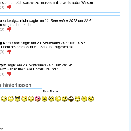
i steht auf Schwanzwitze, müsste mittlerweile jeder Wissen.
(
0
)
st lustig.... nicht
sagte am
21. September 2012
um
22:41
:
en so gelacht….nicht
(
0
)
g Kackebart
sagte am
23. September 2012
um
10:57
:
Horni bekommt echt viel Scheiße zugeschickt.
(
0
)
nym
sagte am
23. September 2012
um
20:14
:
Witz war so flach wie Hornis Freundin
(
0
)
 hinterlassen
Dein Name