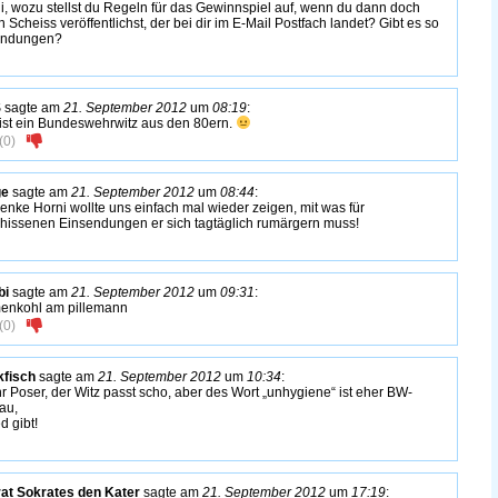
i, wozu stellst du Regeln für das Gewinnspiel auf, wenn du dann doch
n Scheiss veröffentlichst, der bei dir im E-Mail Postfach landet? Gibt es so
endungen?
S
sagte am
21. September 2012
um
08:19
:
ist ein Bundeswehrwitz aus den 80ern.
(
0
)
ge
sagte am
21. September 2012
um
08:44
:
denke Horni wollte uns einfach mal wieder zeigen, mit was für
hissenen Einsendungen er sich tagtäglich rumärgern muss!
bi
sagte am
21. September 2012
um
09:31
:
enkohl am pillemann
(
0
)
fisch
sagte am
21. September 2012
um
10:34
:
hr Poser, der Witz passt scho, aber des Wort „unhygiene“ ist eher BW-
au,
d gibt!
rat Sokrates den Kater
sagte am
21. September 2012
um
17:19
: