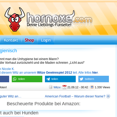
gienisch
nnt man die Unhygiene bei einem Mann?
e Vorhaut zurückzieht und die Maden schreien „Licht aus!“
 Nicole K.
it diesem Witz an unserem
Witze Gewinnspiel 2012
teil. Alle Infos
hier
.
teilen
teilen
twittern
Voten!
Witze
|
21.09.12 - 00:42
|
1.330 Views
 guter Witz an…
American Football – Warum dieser Name?
Bescheuerte Produkte bei Amazon:
rt auch bei Hunden