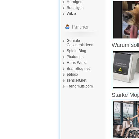
Horniges
Sonstiges
Witze
Geniale
Warum soll
Geschenkideen
Spiele Blog
Picdumps
Hans-Wurst
BrainBlog.net
eblogx
zensiert.net
Trendmutti.com
Starke Mo