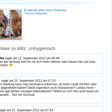
Es gibt für alles einen Kalender.
*Amazon-Affiliatelink
tare zu Witz: Unhygienisch
 ftw
sagte am
21. September 2012
um
00:48
:
an der wertung seht ihr, ob sich mehr männer oder frauen hier auf oxxe
reiben
B
sagte am
21. September 2012
um
07:23
:
er Wertung kann man höchstens erkennen, ob mehr Leute mit Hirn oder
t abgestimmt haben! Gehts eigentlich noch niveauloser? Liebes Horni –
enn gar keinen einzigen Alternativwitz? Wobei es sich hier wohl kaum um
handelt… Nur um Schmutz
agte am
21. September 2012
um
07:43
: