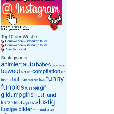
Top10 der Woche
Hornoxe.com – Picdump #979
Hornoxe.com – Picdump #978
Zwischenstand
Schlagwörter
auto
animiert
babes
baby
baum
bewegt
compilation
bier
eis
bär
funny
fail
frau
fahrrad
feuer
flugzeug
funpics
gif
fussball
gifdump
girls
hot
Hund
lustig
katze
kind
LKW
kopf
lustige bilder
motorrad
Musik