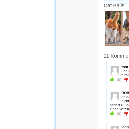
Cat Balls
11 Kommen
troll
und 
rumt
(
0
)
RO
an d
nich
hattest Du d
einen Witz 
(
0
)
Ich
s