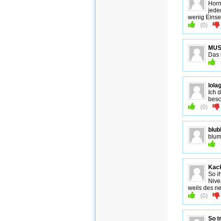
Horn
jede
wenig Eins
(
0
)
MU
Das 
lola
Ich 
besc
(
0
)
blub
blum
Kack
So i
Nive
weils des ne
(
0
)
So t