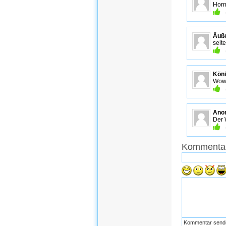
Horn
Äußer
selt
Köni
Wow 
Ano
Der 
Kommentar