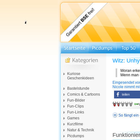
Witz: Unhy
Woran erke
Kuriose
Wenn man di
Geschenkideen
Eingesendet von
Nicole nimmt m
Bastelstunde
Comics & Cartoons
teilen
Fun-Bilder
Fun-Clips
Fun-Links
So fängt ein
Games
Kurzfilme
Natur & Technik
Funktionie
Picdumps