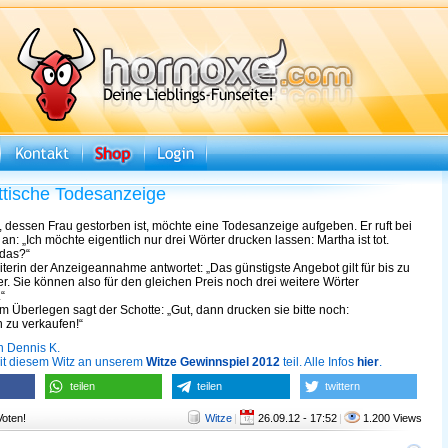
ttische Todesanzeige
, dessen Frau gestorben ist, möchte eine Todesanzeige aufgeben. Er ruft bei
 an: „Ich möchte eigentlich nur drei Wörter drucken lassen: Martha ist tot.
 das?“
iterin der Anzeigeannahme antwortet: „Das günstigste Angebot gilt für bis zu
r. Sie können also für den gleichen Preis noch drei weitere Wörter
“
 Überlegen sagt der Schotte: „Gut, dann drucken sie bitte noch:
 zu verkaufen!“
n Dennis K.
it diesem Witz an unserem
Witze Gewinnspiel 2012
teil. Alle Infos
hier
.
teilen
teilen
twittern
Voten!
Witze
|
26.09.12 - 17:52
|
1.200 Views