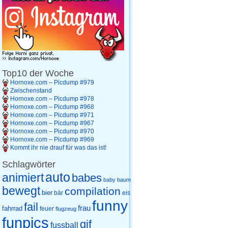
Top10 der Woche
Hornoxe.com – Picdump #979
Zwischenstand
Hornoxe.com – Picdump #978
Hornoxe.com – Picdump #968
Hornoxe.com – Picdump #971
Hornoxe.com – Picdump #967
Hornoxe.com – Picdump #970
Hornoxe.com – Picdump #969
Kommt ihr nie drauf für was das ist!
Schlagwörter
auto
animiert
babes
baby
baum
bewegt
compilation
bier
eis
bär
funny
fail
frau
fahrrad
feuer
flugzeug
funpics
gif
fussball