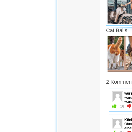
Cat Balls
2 Kommenta
wur
waru
waru
(
0
)
Köni
Ohne
eine