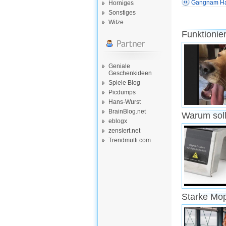
Gangnam Han
Horniges
Sonstiges
Witze
Funktionie
Geniale
Geschenkideen
Spiele Blog
Picdumps
Hans-Wurst
BrainBlog.net
Warum soll
eblogx
zensiert.net
Trendmutti.com
Starke Mo