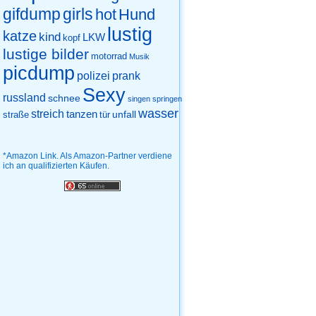
gifdump
girls
hot
Hund
lustig
katze
kind
LKW
kopf
lustige bilder
motorrad
Musik
picdump
prank
polizei
Sexy
russland
schnee
singen
springen
wasser
streich
tanzen
unfall
straße
tür
*Amazon Link. Als Amazon-Partner verdiene
ich an qualifizierten Käufen.