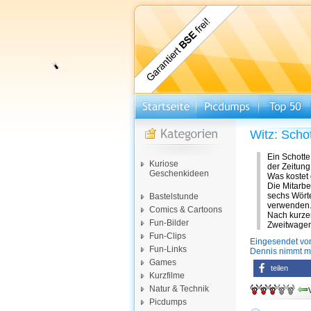
Witz: Scho
Ein Schotte
Kuriose
der Zeitung
Geschenkideen
Was kostet
Die Mitarbe
sechs Wörte
Bastelstunde
verwenden.
Comics & Cartoons
Nach kurzem
Fun-Bilder
Zweitwagen
Fun-Clips
Eingesendet vo
Fun-Links
Dennis nimmt m
Games
teilen
Kurzfilme
Natur & Technik
Picdumps