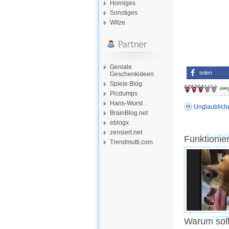
Horniges
Sonstiges
Witze
Geniale
teilen
Geschenkideen
Spiele Blog
Picdumps
Hans-Wurst
Unglaubliche
BrainBlog.net
eblogx
zensiert.net
Funktionie
Trendmutti.com
Warum soll