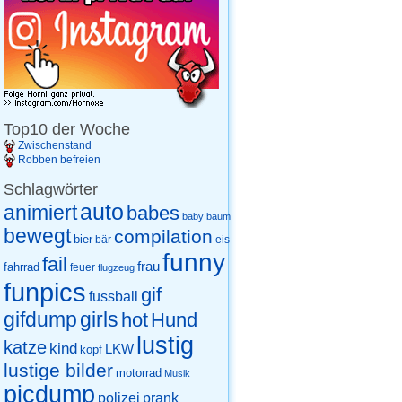
Top10 der Woche
Zwischenstand
Robben befreien
Schlagwörter
auto
animiert
babes
baby
baum
bewegt
compilation
bier
eis
bär
funny
fail
frau
fahrrad
feuer
flugzeug
funpics
gif
fussball
gifdump
girls
hot
Hund
lustig
katze
kind
LKW
kopf
lustige bilder
motorrad
Musik
picdump
prank
polizei