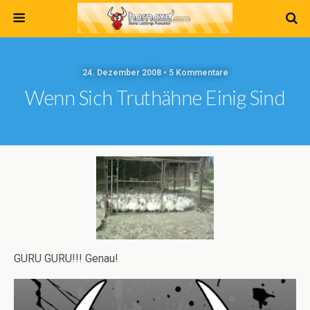
24. Dezember 2008 • 5 Kommentare
Wenn Sich Truthähne Einig Sind
GURU GURU!!! Genau!
Video-
Player