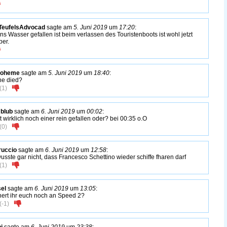
TeufelsAdvocad
sagte am
5. Juni 2019
um
17:20
:
ins Wasser gefallen ist beim verlassen des Touristenboots ist wohl jetzt
ber.
Boheme
sagte am
5. Juni 2019
um
18:40
:
he died?
(
1
)
 blub
sagte am
6. Juni 2019
um
00:02
:
st wirklich noch einer rein gefallen oder? bei 00:35 o.O
(
0
)
ruccio
sagte am
6. Juni 2019
um
12:58
:
wusste gar nicht, dass Francesco Schettino wieder schiffe fharen darf
(
1
)
el
sagte am
6. Juni 2019
um
13:05
:
nert ihr euch noch an Speed 2?
(
-1
)
i
sagte am
6. Juni 2019
um
23:38
: