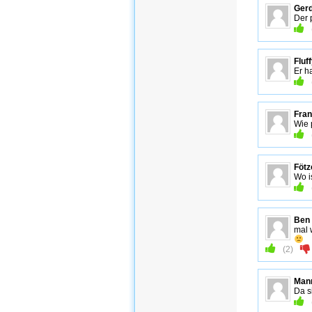
Ger
Der 
Fluf
Er h
Fran
Wie 
Fötz
Wo i
Ben
mal 
(
2
)
Man
Da s