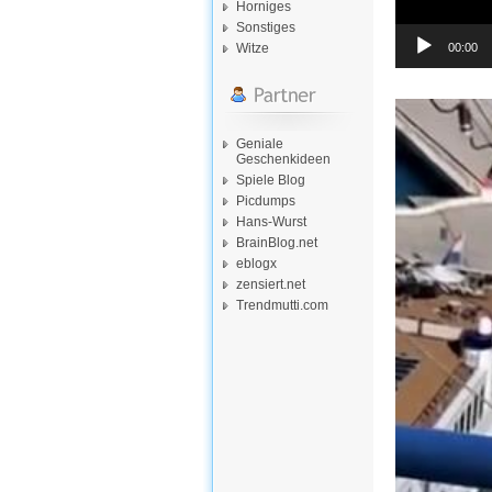
Horniges
Sonstiges
00:00
Witze
Video-
Player
Geniale
Geschenkideen
Spiele Blog
Picdumps
Hans-Wurst
BrainBlog.net
eblogx
zensiert.net
Trendmutti.com