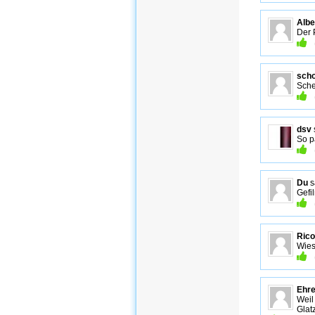
Albe
Der 
sch
Sche
dsv
So p
Du
s
Gefil
Rico
Wies
Ehr
Weil
Glat