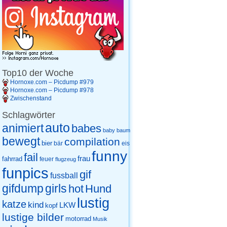
Top10 der Woche
Hornoxe.com – Picdump #979
Hornoxe.com – Picdump #978
Zwischenstand
Schlagwörter
auto
animiert
babes
baby
baum
bewegt
compilation
bier
eis
bär
funny
fail
frau
fahrrad
feuer
flugzeug
funpics
gif
fussball
gifdump
girls
hot
Hund
lustig
katze
kind
LKW
kopf
lustige bilder
motorrad
Musik