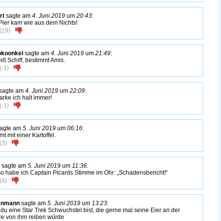
rt
sagte am
4. Juni 2019
um
20:43
:
Pier kam wie aus dem Nichts!
(
19
)
okoonkel
sagte am
4. Juni 2019
um
21:49
:
iß Schiff, bestimmt Amis.
(
-1
)
sagte am
4. Juni 2019
um
22:09
:
arke ich halt immer!
(
-1
)
agte am
5. Juni 2019
um
06:16
:
mt mit einer Kartoffel.
(
3
)
sagte am
5. Juni 2019
um
11:36
:
o habe ich Captain Picards Stimme im Ohr: „Schadensbericht!“
(
4
)
enmann
sagte am
5. Juni 2019
um
13:23
:
 du eine Star Trek Schwuchstel bist, die gerne mal seine Eier an der
ze von ihm reiben würde