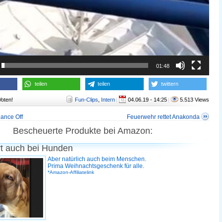
01:48
teilen
teilen
twittern
Voten!
Fun-Clips
,
Intern
|
04.06.19 - 14:25
|
5.513 Views
ance Off
Feuerwehr rettet Anakonda
Bescheuerte Produkte bei Amazon:
rt auch bei Hunden
Aber natürlich auch beim Menschen.
Prima Weihnachtsgeschenk für alle.
*Amazon-Affiliatelink