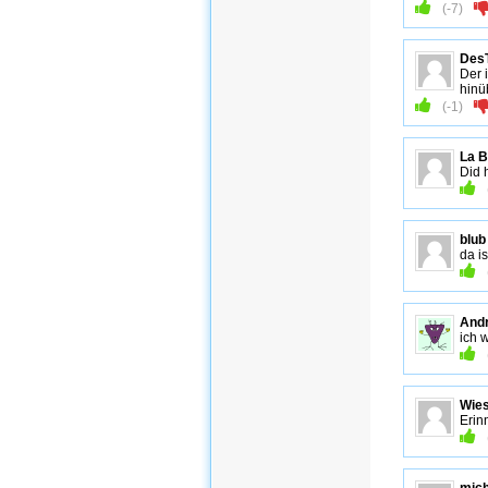
(
-7
)
Des
Der 
hinü
(
-1
)
La 
Did 
blub
da i
And
ich 
Wies
Erin
mich