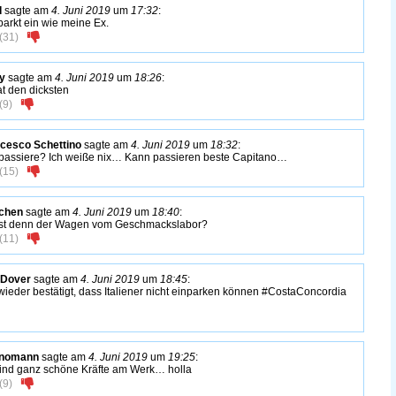
d
sagte am
4. Juni 2019
um
17:32
:
parkt ein wie meine Ex.
(
31
)
fy
sagte am
4. Juni 2019
um
18:26
:
at den dicksten
(
9
)
cesco Schettino
sagte am
4. Juni 2019
um
18:32
:
passiere? Ich weiße nix… Kann passieren beste Capitano…
(
15
)
chen
sagte am
4. Juni 2019
um
18:40
:
st denn der Wagen vom Geschmackslabor?
(
11
)
 Dover
sagte am
4. Juni 2019
um
18:45
:
wieder bestätigt, dass Italiener nicht einparken können #CostaConcordia
nomann
sagte am
4. Juni 2019
um
19:25
:
ind ganz schöne Kräfte am Werk… holla
(
9
)