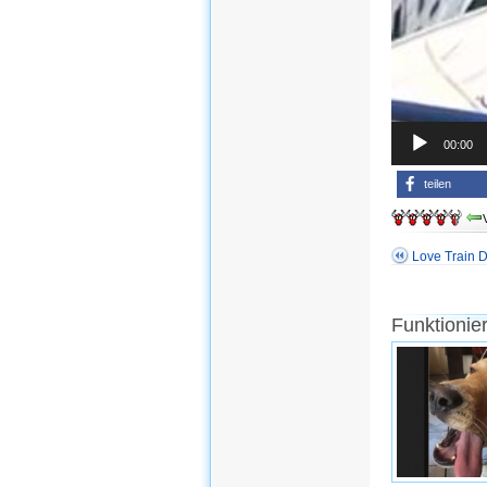
00:00
teilen
Love Train D
Funktionie