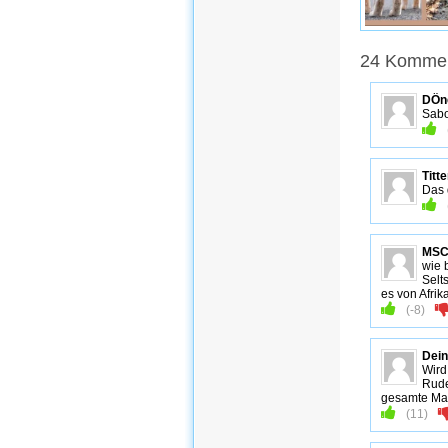
24 Kommen
DÖn
Sabo
Titt
Das 
MS
wie 
Selt
es von Afri
(
-8
)
Dein
Wird
Rude
gesamte Man
(
11
)