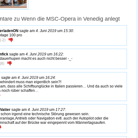
tare zu Wenn die MSC-Opera in Venedig anlegt
erladenON
sagte am
4. Juni 2019
um
15:30
:
tage 100 pro
(
-2
)
enfick
sagte am
4. Juni 2019
um
16:22
:
dauerhupen macht es auch nicht besser -_-
(
8
)
C
sagte am
4. Juni 2019
um
16:24
:
behindert muss man eigentlich sein?!
sam, dass alle Schiffsunglücke in Italien passieren… Und da auch so viele
ka noch rüber schaffen…
Vatter
sagte am
4. Juni 2019
um
17:27
:
 schon irgend eine technische Störung gewesen sein.
ranlage,Antrieb oder Navigation evtl. auch der Autopilot oder die
nschaft auf der Brücke war eingepennt vom Männertagsaufen.