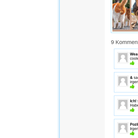
9 Komment
Wea
cool
&
sa
irge
Ich!
Habe
Pozi
Irge