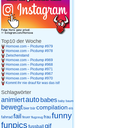
Top10 der Woche
Hornoxe.com – Picdump #979
Hornoxe.com – Picdump #978
Zwischenstand
Hornoxe.com – Picdump #969
Hornoxe.com – Picdump #968
Hornoxe.com – Picdump #971
Hornoxe.com – Picdump #967
Hornoxe.com – Picdump #970
Kommt ihr nie drauf für was das ist!
Schlagwörter
auto
animiert
babes
baby
baum
bewegt
compilation
bier
eis
bär
funny
fail
frau
fahrrad
feuer
flugzeug
funpics
gif
fussball