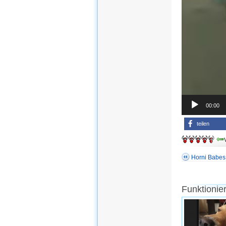
00:00
teilen
Horni Babes
Funktionie