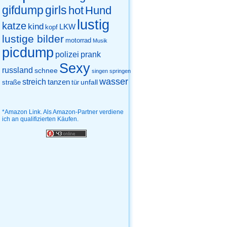
gifdump
girls
hot
Hund
lustig
katze
kind
LKW
kopf
lustige bilder
motorrad
Musik
picdump
prank
polizei
Sexy
russland
schnee
singen
springen
wasser
streich
tanzen
unfall
straße
tür
*Amazon Link. Als Amazon-Partner verdiene
ich an qualifizierten Käufen.