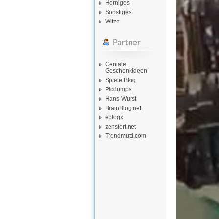
Horniges
Sonstiges
Witze
Geniale
Geschenkideen
Spiele Blog
Picdumps
Hans-Wurst
BrainBlog.net
eblogx
zensiert.net
Trendmutti.com