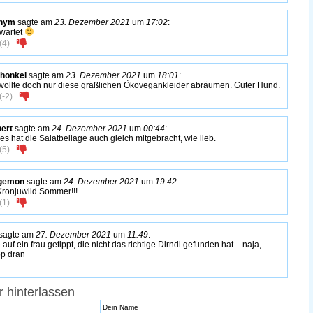
nym
sagte am
23. Dezember 2021
um
17:02
:
wartet
(
4
)
honkel
sagte am
23. Dezember 2021
um
18:01
:
wollte doch nur diese gräßlichen Ökovegankleider abräumen. Guter Hund.
(
-2
)
ert
sagte am
24. Dezember 2021
um
00:44
:
es hat die Salatbeilage auch gleich mitgebracht, wie lieb.
(
5
)
gemon
sagte am
24. Dezember 2021
um
19:42
:
Kronjuwild Sommer!!!
(
1
)
sagte am
27. Dezember 2021
um
11:49
:
 auf ein frau getippt, die nicht das richtige Dirndl gefunden hat – naja,
p dran
 hinterlassen
Dein Name