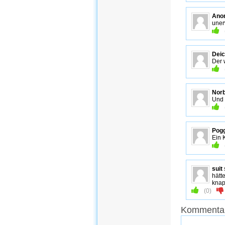
Ano
uner
Deic
Der 
Norb
Und 
Pog
Ein 
suit
hätte
knap
(
0
)
Kommentar