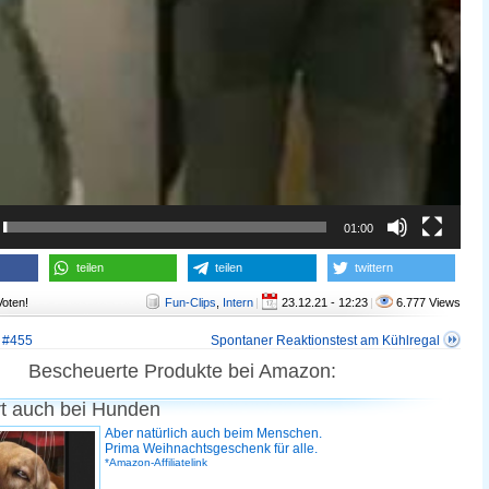
01:00
teilen
teilen
twittern
Voten!
Fun-Clips
,
Intern
|
23.12.21 - 12:23
|
6.777 Views
 #455
Spontaner Reaktionstest am Kühlregal
Bescheuerte Produkte bei Amazon:
rt auch bei Hunden
Aber natürlich auch beim Menschen.
Prima Weihnachtsgeschenk für alle.
*Amazon-Affiliatelink