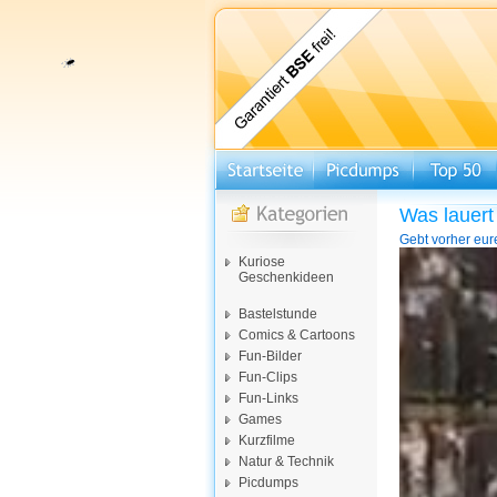
Was lauert
Gebt vorher eur
Video-
Kuriose
Player
Geschenkideen
Bastelstunde
Comics & Cartoons
Fun-Bilder
Fun-Clips
Fun-Links
Games
Kurzfilme
Natur & Technik
Picdumps