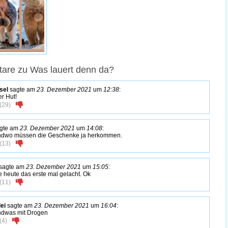
are zu Was lauert denn da?
sel
sagte am
23. Dezember 2021
um
12:38
:
er Hut!
(
29
)
gte am
23. Dezember 2021
um
14:08
:
ndwo müssen die Geschenke ja herkommen.
(
13
)
sagte am
23. Dezember 2021
um
15:05
:
 heute das erste mal gelacht. Ok
(
11
)
lei
sagte am
23. Dezember 2021
um
16:04
:
ndwas mit Drogen
(
4
)