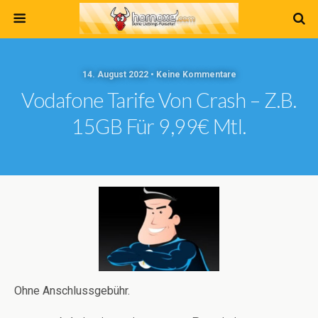
14. August 2022 • Keine Kommentare
Vodafone Tarife Von Crash – Z.B.
15GB Für 9,99€ Mtl.
Ohne Anschlussgebühr.