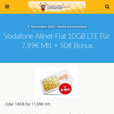
9. November 2022 • Keine Kommentare
Vodafone Allnet-Flat 10GB LTE Für
7,99€ Mtl. + 50€ Bonus
Oder 14GB für 11,99€ mtl.