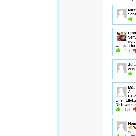
Mam
Sche
Fran
Verr
gere
was passier
(
45
)
Joh
was 
Möp
Aha 
Bei 
tollen Effekt
Nicht ander
(
10
)
Hom
Wa
Spie