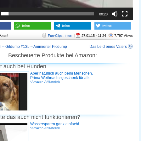
00:28
teilen
teilen
twittern
Voten!
Fun-Clips
,
Intern
|
27.01.15 - 11:24
|
7.797 Views
 – Gifdump #135 – Animierter Picdump
Das Leid eines Vaters
Bescheuerte Produkte bei Amazon:
rt auch bei Hunden
Aber natürlich auch beim Menschen.
Prima Weihnachtsgeschenk für alle.
*Amazon-Affiliatelink
te das auch nicht funktionieren?
Wassersparen ganz einfach!
*Amazon-Affiliatelink