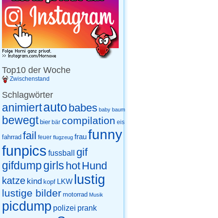
Top10 der Woche
Zwischenstand
Schlagwörter
auto
animiert
babes
baby
baum
bewegt
compilation
bier
eis
bär
funny
fail
frau
fahrrad
feuer
flugzeug
funpics
gif
fussball
gifdump
girls
hot
Hund
lustig
katze
kind
LKW
kopf
lustige bilder
motorrad
Musik
picdump
prank
polizei