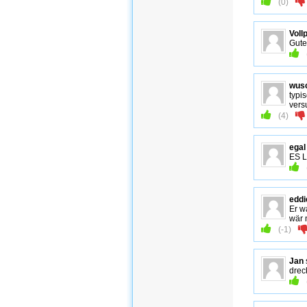
(
0
)
Voll
Gute
wus
typi
vers
(
4
)
egal
ES 
eddi
Er w
wär 
(
-1
)
Jan
drec