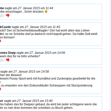
bo
sagte am
27. Januar 2015
um
11:44
:
ibe einschlagen , Schiri drücken
(
3
)
kCastle
sagte am
27. Januar 2015
um
11:45
:
ückt? Der ist Sicherheitsbeauftragter ! Der hat wohl allen das Leben
ttet, so ne Scheibe darf ja dadurch nicht kaputt gehen. Da hätte Gott weiß
en können!
annes Depp
sagte am
27. Januar 2015
um
14:09
:
warn das für ne billo scheibe?
(
3
)
sagte am
27. Januar 2015
um
14:58
:
hier der Beweis!
diesem Pussy-Sport wird mit Kunstblut und Zuckerglas gearbeitet für die
e.
s zu erwarten von den Eiskunstläufer-Schwuppen mit Sturzpolsterung
er
sagte am
27. Januar 2015
um
15:40
:
s haben das für Deppen gebaut, da wird bei jeder schlägerei wenn die
ler zu nah dran kommen die scheiben zu Bruch gehen.