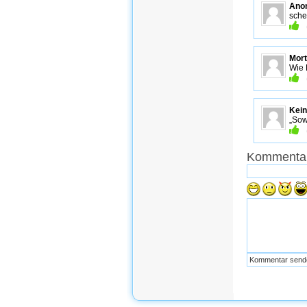
Ano
sche
Mort
Wie 
Kein
„Sow
Kommentar