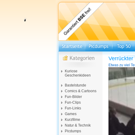
Verrückter
Etwas zu viel T
Video-
Kuriose
Player
Geschenkideen
Bastelstunde
Comics & Cartoons
Fun-Bilder
Fun-Clips
Fun-Links
Games
Kurzfilme
Natur & Technik
Picdumps