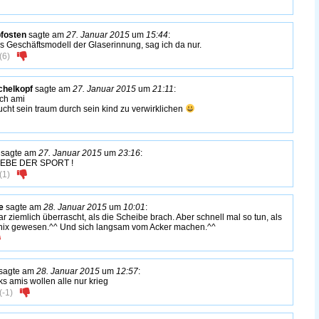
pfosten
sagte am
27. Januar 2015
um
15:44
:
s Geschäftsmodell der Glaserinnung, sag ich da nur.
(
6
)
chelkopf
sagte am
27. Januar 2015
um
21:11
:
sch ami
ucht sein traum durch sein kind zu verwirklichen
sagte am
27. Januar 2015
um
23:16
:
LEBE DER SPORT !
(
1
)
e
sagte am
28. Januar 2015
um
10:01
:
ar ziemlich überrascht, als die Scheibe brach. Aber schnell mal so tun, als
nix gewesen.^^ Und sich langsam vom Acker machen.^^
sagte am
28. Januar 2015
um
12:57
:
ks amis wollen alle nur krieg
(
-1
)