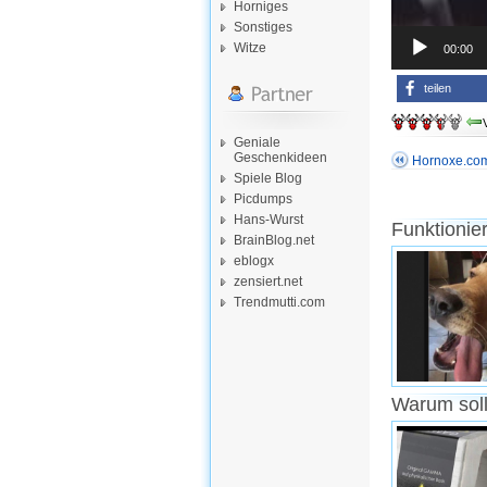
Horniges
Sonstiges
Witze
00:00
teilen
Geniale
Geschenkideen
Hornoxe.com
Spiele Blog
Picdumps
Hans-Wurst
Funktionie
BrainBlog.net
eblogx
zensiert.net
Trendmutti.com
Warum soll