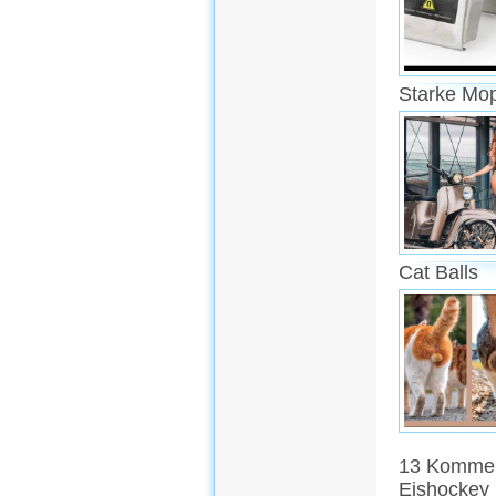
Starke Mo
Cat Balls
13 Komment
Eishockey