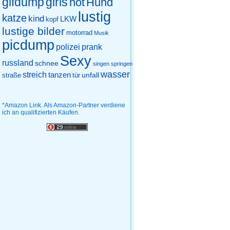
gifdump
girls
hot
Hund
lustig
katze
kind
LKW
kopf
lustige bilder
motorrad
Musik
picdump
prank
polizei
Sexy
russland
schnee
singen
springen
wasser
streich
tanzen
unfall
straße
tür
*Amazon Link. Als Amazon-Partner verdiene
ich an qualifizierten Käufen.