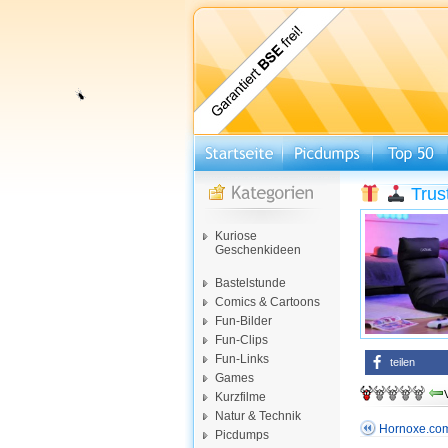
Trus
Kuriose
Geschenkideen
Bastelstunde
Comics & Cartoons
Fun-Bilder
Fun-Clips
Fun-Links
teilen
Games
Kurzfilme
Natur & Technik
Hornoxe.co
Picdumps