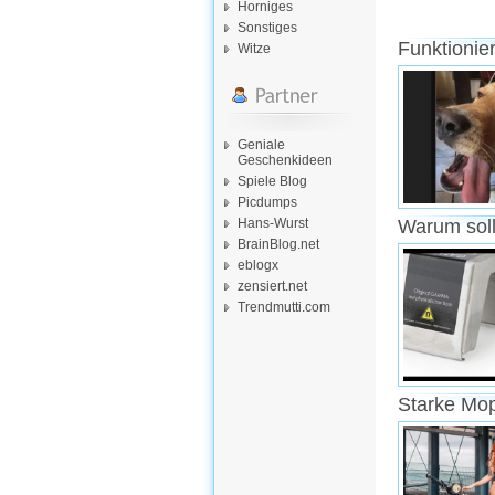
Horniges
Sonstiges
Funktionie
Witze
Geniale
Geschenkideen
Spiele Blog
Picdumps
Hans-Wurst
Warum soll
BrainBlog.net
eblogx
zensiert.net
Trendmutti.com
Starke Mo