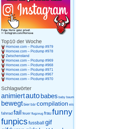
Top10 der Woche
Hornoxe.com – Picdump #979
Hornoxe.com – Picdump #978
Zwischenstand
Hornoxe.com – Picdump #969
Hornoxe.com – Picdump #968
Hornoxe.com – Picdump #971
Hornoxe.com – Picdump #967
Hornoxe.com – Picdump #970
Schlagwörter
auto
animiert
babes
baby
baum
bewegt
compilation
bier
eis
bär
funny
fail
frau
fahrrad
feuer
flugzeug
funpics
gif
fussball