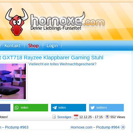
t GXT718 Rayzee Klappbarer Gaming Stuhl
Vielleicht ein tolles Weihnachtsgeschenk?
teilen
teilen
twittern
Voten!
Sonstiges
|
12.12.25 - 17:15
|
552 Views
m – Picdump #963
Hornoxe.com – Picdump #964