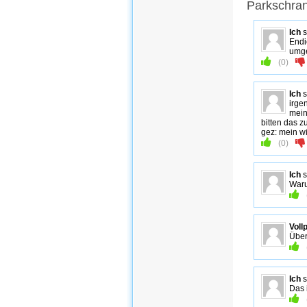
Parkschra
Ich
s
Endi
umge
(
0
)
Ich
s
irge
mein
bitten das z
gez: mein wi
(
0
)
Ich
s
Waru
Voll
Über
Ich
s
Das 