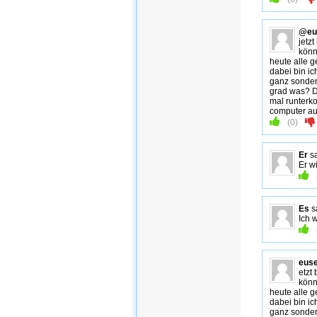
@eu
jetzt
könn
heute alle g
dabei bin ich
ganz sonderb
grad was? Do
mal runterko
computer aus
(
0
)
Er
s
Er w
Es
s
Ich 
euse
etzt 
könn
heute alle g
dabei bin ich
ganz sonderb