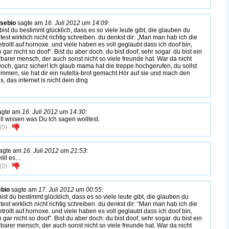
sebio
sagte am
16. Juli 2012
um
14:09
:
 bist du bestimmt glücklich, dass es so viele leute gibt, die glauben du
test wirklich nicht richtig schreiben. du denkst dir: „Man man hab ich die
etrollt auf hornoxe. und viele haben es voll geglaubt dass ich doof bin,
 gar nicht so doof“. Bist du aber doch. du bist doof, sehr sogar. du bist ein
arer mensch, der auch sonst nicht so viele freunde hat. War da nicht
ch, ganz sicher! Ich glaub mama hat die treppe hochgerufen, du sollst
mmen, sie hat dir ein nutella-brot gemacht.Hör auf sie und mach den
, das internet is nicht dein ding
agte am
16. Juli 2012
um
14:30
:
ill wissen was Du Ich sagen wolltest.
(
0
)
agte am
16. Juli 2012
um
21:53
:
willl es…
(
0
)
bio
sagte am
17. Juli 2012
um
00:55
:
bist du bestimmt glücklich, dass es so viele leute gibt, die glauben du
test wirklich nicht richtig schreiben. du denkst dir: “Man man hab ich die
etrollt auf hornoxe. und viele haben es voll geglaubt dass ich doof bin,
 gar nicht so doof”. Bist du aber doch. du bist doof, sehr sogar. du bist ein
arer mensch, der auch sonst nicht so viele freunde hat. War da nicht