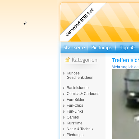
Treffen si
Mehr sag ich daz
Video-
Kuriose
Player
Geschenkideen
Bastelstunde
Comics & Cartoons
Fun-Bilder
Fun-Clips
Fun-Links
Games
Kurzfilme
Natur & Technik
Picdumps