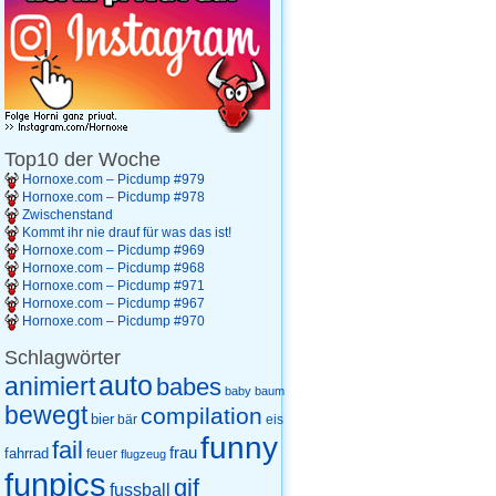
Top10 der Woche
Hornoxe.com – Picdump #979
Hornoxe.com – Picdump #978
Zwischenstand
Kommt ihr nie drauf für was das ist!
Hornoxe.com – Picdump #969
Hornoxe.com – Picdump #968
Hornoxe.com – Picdump #971
Hornoxe.com – Picdump #967
Hornoxe.com – Picdump #970
Schlagwörter
auto
animiert
babes
baby
baum
bewegt
compilation
bier
eis
bär
funny
fail
frau
fahrrad
feuer
flugzeug
funpics
gif
fussball