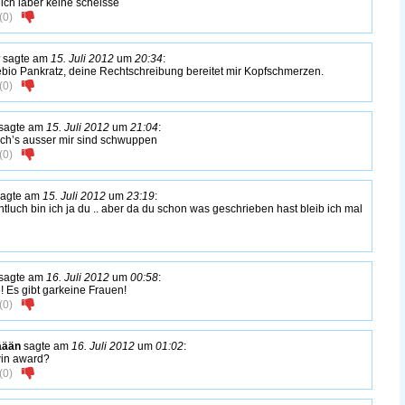
 ich laber keine scheisse
(
0
)
sagte am
15. Juli 2012
um
20:34
:
bio Pankratz, deine Rechtschreibung bereitet mir Kopfschmerzen.
(
0
)
sagte am
15. Juli 2012
um
21:04
:
 ich’s ausser mir sind schwuppen
(
0
)
agte am
15. Juli 2012
um
23:19
:
ntluch bin ich ja du .. aber da du schon was geschrieben hast bleib ich mal
sagte am
16. Juli 2012
um
00:58
:
! Es gibt garkeine Frauen!
(
0
)
äään
sagte am
16. Juli 2012
um
01:02
:
in award?
(
0
)