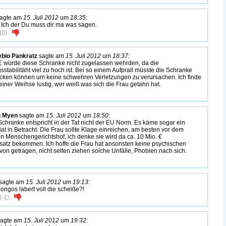
agte am
15. Juli 2012
um
18:35
:
Ich der Du muss dir ma was sagen.
(
0
)
bio Pankratz
sagte am
15. Juli 2012
um
18:37
:
E würde diese Schranke nicht zugelassen wehrden, da die
sstabilitäht viel zu hoch ist. Bei so einem Aufprall müsste die Schranke
nicken können um keine schwehren Verletzungen zu verursachen. Ich finde
einer Weihse lustig, wer weiß was sich die Frau getahn hat.
g Myen
sagte am
15. Juli 2012
um
18:50
:
Schranke entspricht in der Tat nicht der EU Norm. Es käme sogar ein
iat in Betracht. Die Frau sollte Klage einreichen, am besten vor dem
n Menschengerichtshof, ich denke sie wird da ca. 10 Mio. €
atz bekommen. Ich hoffe die Frau hat ansonsten keine psychischen
on getragen, nicht selten ziehen solche Unfälle, Phobien nach sich.
sagte am
15. Juli 2012
um
19:13
:
mongos labert voll die scheiße?!
(
-1
)
agte am
15. Juli 2012
um
19:32
: