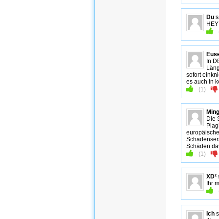
Du
s
HEY 
Euse
In D
Läng
sofort eink
es auch in k
(
1
)
Min
Die 
Plag
europäische
Schadensers
Schäden dav
(
1
)
XD²
Ihr 
Ich
s