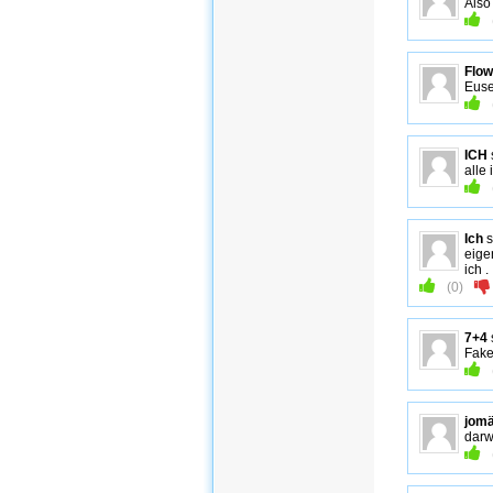
Also
Flow
Euse
ICH
alle
Ich
s
eige
ich .
(
0
)
7+4
Fake
jom
darw