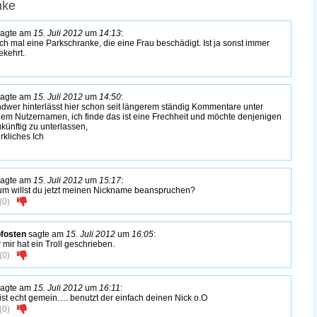
nke
agte am
15. Juli 2012
um
14:13
:
ch mal eine Parkschranke, die eine Frau beschädigt. Ist ja sonst immer
kehrt.
agte am
15. Juli 2012
um
14:50
:
ndwer hinterlässt hier schon seit längerem ständig Kommentare unter
em Nutzernamen, ich finde das ist eine Frechheit und möchte denjenigen
ukünftig zu unterlassen,
rkliches Ich
agte am
15. Juli 2012
um
15:17
:
m willst du jetzt meinen Nickname beanspruchen?
(
0
)
pfosten
sagte am
15. Juli 2012
um
16:05
:
 mir hat ein Troll geschrieben.
(
0
)
agte am
15. Juli 2012
um
16:11
:
ist echt gemein…. benutzt der einfach deinen Nick o.O
(
0
)