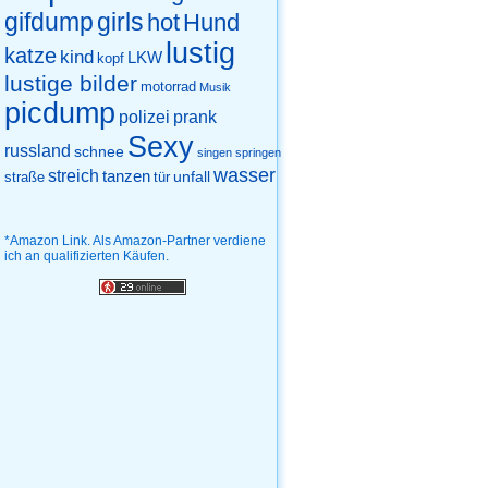
gifdump
girls
hot
Hund
lustig
katze
kind
LKW
kopf
lustige bilder
motorrad
Musik
picdump
prank
polizei
Sexy
russland
schnee
singen
springen
wasser
streich
tanzen
unfall
straße
tür
*Amazon Link. Als Amazon-Partner verdiene
ich an qualifizierten Käufen.