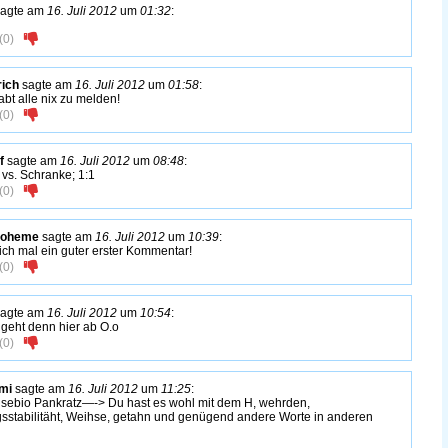
agte am
16. Juli 2012
um
01:32
:
(
0
)
ich
sagte am
16. Juli 2012
um
01:58
:
habt alle nix zu melden!
(
0
)
f
sagte am
16. Juli 2012
um
08:48
:
 vs. Schranke; 1:1
(
0
)
Boheme
sagte am
16. Juli 2012
um
10:39
:
ich mal ein guter erster Kommentar!
(
0
)
agte am
16. Juli 2012
um
10:54
:
geht denn hier ab O.o
(
0
)
mi
sagte am
16. Juli 2012
um
11:25
:
ebio Pankratz—-> Du hast es wohl mit dem H, wehrden,
sstabilitäht, Weihse, getahn und genügend andere Worte in anderen