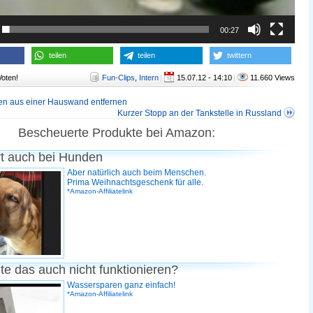
00:27
teilen
teilen
twittern
Voten!
Fun-Clips
,
Intern
|
15.07.12 - 14:10
|
11.660 Views
en aus einer Hauswand entfernen
Kurzer Stopp an der Tankstelle in Russland
Bescheuerte Produkte bei Amazon:
rt auch bei Hunden
Aber natürlich auch beim Menschen.
Prima Weihnachtsgeschenk für alle.
*Amazon-Affiliatelink
te das auch nicht funktionieren?
Wassersparen ganz einfach!
*Amazon-Affiliatelink