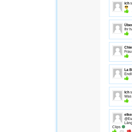
ich
s
Über
Ihr 
Chie
Frau
La 
Endl
Ich
s
Was 
elke
@Eus
Läng
Clips
(
0
)