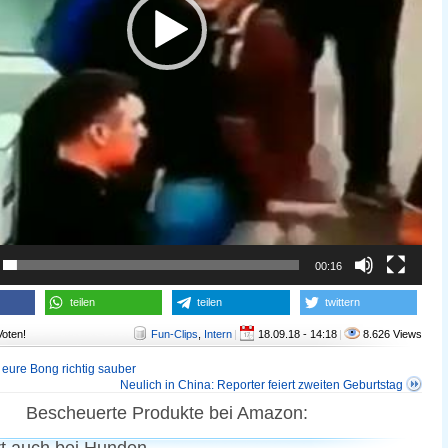
00:16
teilen
teilen
twittern
Voten!
Fun-Clips
,
Intern
|
18.09.18 - 14:18
|
8.626 Views
 eure Bong richtig sauber
Neulich in China: Reporter feiert zweiten Geburtstag
Bescheuerte Produkte bei Amazon: