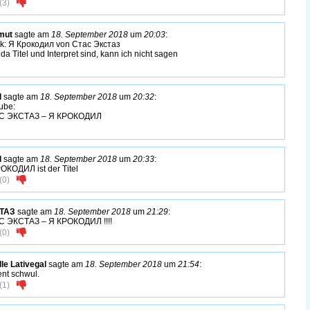
(
3
)
mut
sagte am
18. September 2018
um
20:03
:
k: Я Крокодил von Стас Экстаз
da Titel und Interpret sind, kann ich nicht sagen
l
sagte am
18. September 2018
um
20:32
:
ube:
С ЭКСТАЗ – Я КРОКОДИЛ
l
sagte am
18. September 2018
um
20:33
:
ОКОДИЛ ist der Titel
(
0
)
ТАЗ
sagte am
18. September 2018
um
21:29
:
 ЭКСТАЗ – Я КРОКОДИЛ !!!!
(
0
)
lle Lativegal
sagte am
18. September 2018
um
21:54
:
nt schwul.
(
1
)