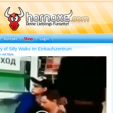
ry of Silly Walks im Einkaufszentrum
 mit Style.