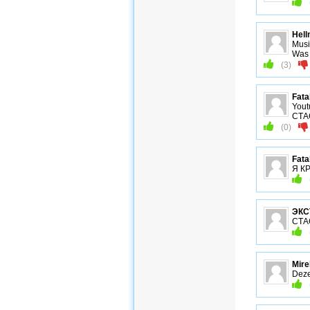
Hell
Musi
Was 
(
3
)
Fata
Yout
СТА
(
0
)
Fata
Я КР
ЭКС
СТАС
Mire
Deze