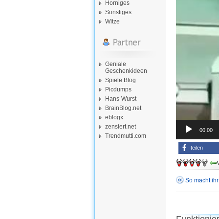
Horniges
Sonstiges
Witze
Geniale
Geschenkideen
Spiele Blog
Picdumps
Hans-Wurst
BrainBlog.net
eblogx
zensiert.net
00:00
Trendmutti.com
teilen
So macht ihr