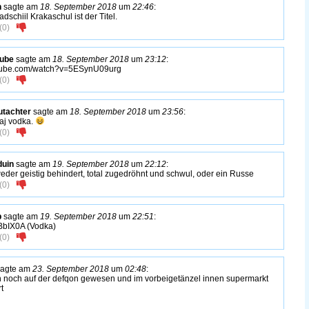
n
sagte am
18. September 2018
um
22:46
:
dschiil Krakaschul ist der Titel.
(
0
)
tube
sagte am
18. September 2018
um
23:12
:
tube.com/watch?v=5ESynU09urg
(
0
)
tachter
sagte am
18. September 2018
um
23:56
:
j vodka.
(
0
)
duin
sagte am
19. September 2018
um
22:12
:
eder geistig behindert, total zugedröhnt und schwul, oder ein Russe
(
0
)
b
sagte am
19. September 2018
um
22:51
:
bIX0A (Vodka)
(
0
)
agte am
23. September 2018
um
02:48
:
 noch auf der defqon gewesen und im vorbeigetänzel innen supermarkt
rt