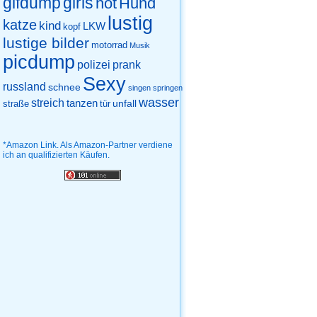
gifdump
girls
hot
Hund
lustig
katze
kind
LKW
kopf
lustige bilder
motorrad
Musik
picdump
prank
polizei
Sexy
russland
schnee
singen
springen
wasser
streich
tanzen
unfall
straße
tür
*Amazon Link. Als Amazon-Partner verdiene
ich an qualifizierten Käufen.