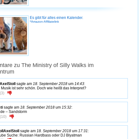
Es gibt für alles einen Kalender.
*Amazon-Affiliatelink
are zu The Ministry of Silly Walks im
entrum
lAxelStoll
sagte am
18. September 2018
um
14:43
:
Musik ist sehr schön. Doch wie heißt das Interpret?
(
3
)
ti
sagte am
18. September 2018
um
15:32
:
de – Sandstorm
(
10
)
llAxelStoll
sagte am
18. September 2018
um
17:31
:
ube Suche: Russian Hardbass oder DJ Blyatman