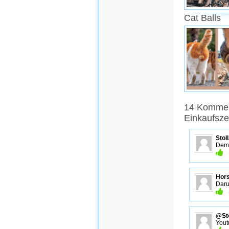
Cat Balls
14 Komment
Einkaufsz
Stol
Dem 
Hors
Daru
@Sto
Yout