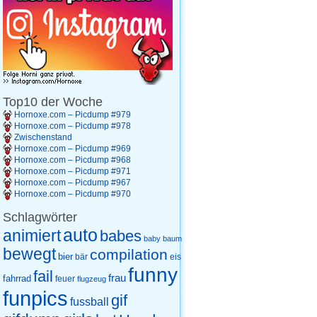
Top10 der Woche
Hornoxe.com – Picdump #979
Hornoxe.com – Picdump #978
Zwischenstand
Hornoxe.com – Picdump #969
Hornoxe.com – Picdump #968
Hornoxe.com – Picdump #971
Hornoxe.com – Picdump #967
Hornoxe.com – Picdump #970
Schlagwörter
auto
animiert
babes
baby
baum
bewegt
compilation
bier
eis
bär
funny
fail
frau
fahrrad
feuer
flugzeug
funpics
gif
fussball