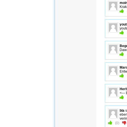
moi
Kraka
you
you
Begu
Dawa
Mar
Entw
Her
<— B
bla
s
eben
verir
(
0
)