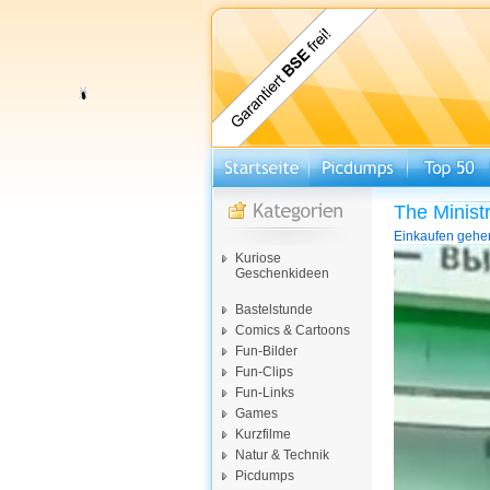
The Minist
Einkaufen gehen
Video-
Kuriose
Player
Geschenkideen
Bastelstunde
Comics & Cartoons
Fun-Bilder
Fun-Clips
Fun-Links
Games
Kurzfilme
Natur & Technik
Picdumps