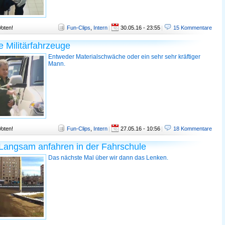
Voten!
Fun-Clips
,
Intern
|
30.05.16 - 23:55
|
15 Kommentare
e Militärfahrzeuge
Entweder Materialschwäche oder ein sehr sehr kräftiger
Mann.
Voten!
Fun-Clips
,
Intern
|
27.05.16 - 10:56
|
18 Kommentare
Langsam anfahren in der Fahrschule
Das nächste Mal über wir dann das Lenken.