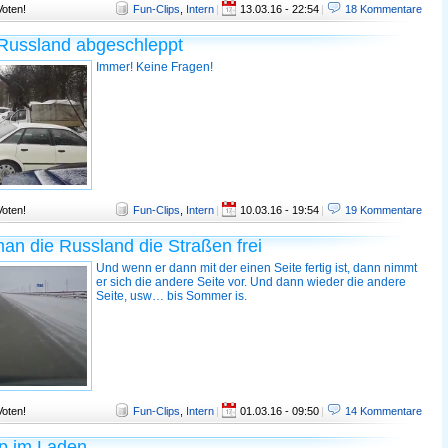
Voten!
Fun-Clips
,
Intern
|
13.03.16 - 22:54
|
18 Kommentare
 Russland abgeschleppt
Immer! Keine Fragen!
Voten!
Fun-Clips
,
Intern
|
10.03.16 - 19:54
|
19 Kommentare
an die Russland die Straßen frei
Und wenn er dann mit der einen Seite fertig ist, dann nimmt
er sich die andere Seite vor. Und dann wieder die andere
Seite, usw… bis Sommer is.
Voten!
Fun-Clips
,
Intern
|
01.03.16 - 09:50
|
14 Kommentare
p im Laden