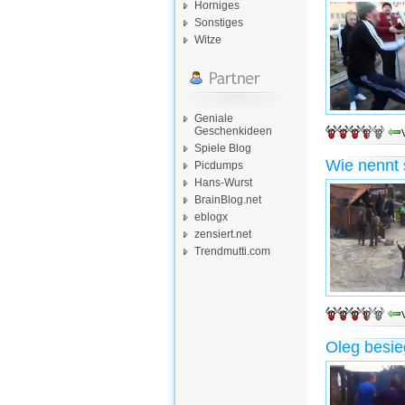
Horniges
Sonstiges
Witze
Geniale
Geschenkideen
Spiele Blog
Wie nennt 
Picdumps
Hans-Wurst
BrainBlog.net
eblogx
zensiert.net
Trendmutti.com
Oleg besieg