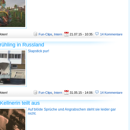
Voten!
Fun-Clips
,
Intern
|
21.07.15 - 10:35
|
14 Kommentare
rühling in Russland
Slapstick pur!
Voten!
Fun-Clips
,
Intern
|
31.05.15 - 14:06
|
14 Kommentare
ellnerin teilt aus
Auf blöde Sprüche und Angrabschen steht sie leider gar
nicht.