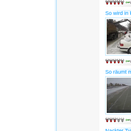
So wird in
So räumt m
Nackter Ty