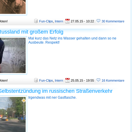
Voten!
Fun-Clips
,
Intern
|
27.05.15 - 10:22
|
30 Kommentare
Russland mit großem Erfolg
Mal kurz das Netz ins Wasser gehalten und dann so ne
Ausbeute. Respekt!
Voten!
Fun-Clips
,
Intern
|
25.05.15 - 19:55
|
16 Kommentare
elbstentzündung im russischen Straßenverkehr
Irgendwas mit ner Gasflasche.