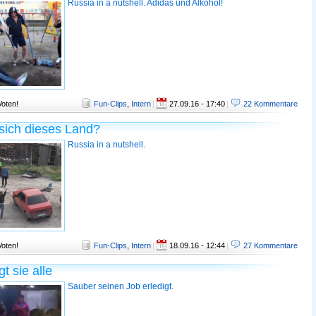
Russia in a nutshell. Adidas und Alkohol!
Voten!
Fun-Clips
,
Intern
|
27.09.16 - 17:40
|
22 Kommentare
sich dieses Land?
Russia in a nutshell.
Voten!
Fun-Clips
,
Intern
|
18.09.16 - 12:44
|
27 Kommentare
t sie alle
Sauber seinen Job erledigt.