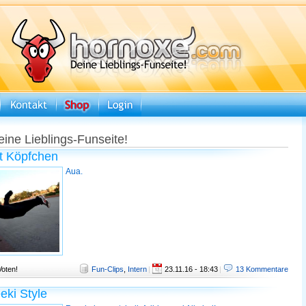
eine Lieblings-Funseite!
t Köpfchen
Aua.
Voten!
Fun-Clips
,
Intern
|
23.11.16 - 18:43
|
13 Kommentare
eki Style