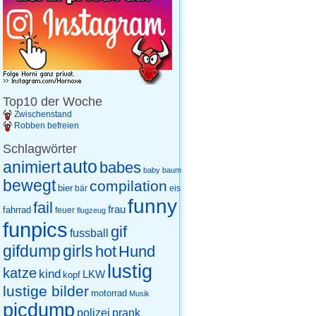
Top10 der Woche
Zwischenstand
Robben befreien
Schlagwörter
auto
animiert
babes
baby
baum
bewegt
compilation
bier
eis
bär
funny
fail
frau
fahrrad
feuer
flugzeug
funpics
gif
fussball
gifdump
girls
hot
Hund
lustig
katze
kind
LKW
kopf
lustige bilder
motorrad
Musik
picdump
prank
polizei