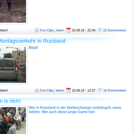
Voten!
Fun-Clips
,
Intern
|
15.09.16 - 22:40
|
22 Kommentare
ontagsverkehr in Russland
Bljad!
Voten!
Fun-Clips
,
Intern
|
16.08.16 - 12:07
|
16 Kommentare
 is nich!
Wer in Russland in der Warteschlange vordrängelt, muss
zahlen. Wie auch diese junge Dame hier.