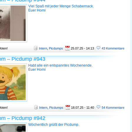
Viel Spaß mit jeder Menge Schabernack.
Euer Horni
Voten!
Intern
,
Picdumps
|
25.07.25 - 14:13
|
43 Kommentare
om – Picdump #943
Habt alle ein entspanntes Wochenende.
Euer Horni
Voten!
Intern
,
Picdumps
|
18.07.25 - 11:40
|
54 Kommentare
om – Picdump #942
Wöchentlich grüßt der Picdump.