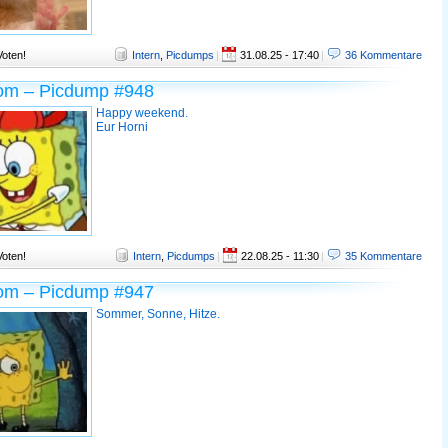
Voten!
Intern
,
Picdumps
|
31.08.25 - 17:40
|
36 Kommentare
om – Picdump #948
Happy weekend.
Eur Horni
Voten!
Intern
,
Picdumps
|
22.08.25 - 11:30
|
35 Kommentare
om – Picdump #947
Sommer, Sonne, Hitze.