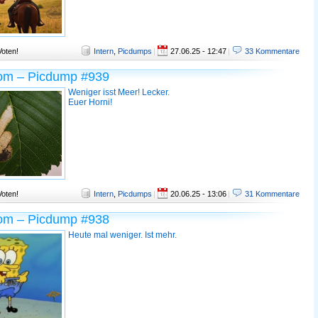
Voten!
Intern
,
Picdumps
|
27.06.25 - 12:47
|
33 Kommentare
om – Picdump #939
Weniger isst Meer! Lecker.
Euer Horni!
Voten!
Intern
,
Picdumps
|
20.06.25 - 13:06
|
31 Kommentare
om – Picdump #938
Heute mal weniger. Ist mehr.