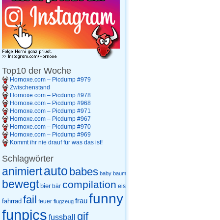
Top10 der Woche
Hornoxe.com – Picdump #979
Zwischenstand
Hornoxe.com – Picdump #978
Hornoxe.com – Picdump #968
Hornoxe.com – Picdump #971
Hornoxe.com – Picdump #967
Hornoxe.com – Picdump #970
Hornoxe.com – Picdump #969
Kommt ihr nie drauf für was das ist!
Schlagwörter
auto
animiert
babes
baby
baum
bewegt
compilation
bier
eis
bär
funny
fail
frau
fahrrad
feuer
flugzeug
funpics
gif
fussball