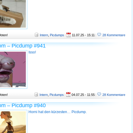
Voten!
Intern
,
Picdumps
|
11.07.25 - 15:11
|
28 Kommentare
om – Picdump #941
Isso!
Voten!
Intern
,
Picdumps
|
04.07.25 - 11:55
|
28 Kommentare
om – Picdump #940
Horni hat den kürzesten… Picdump.