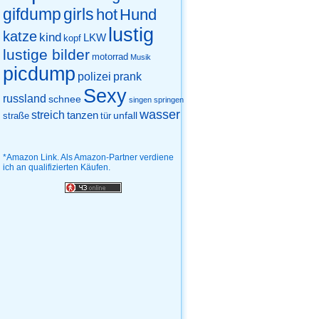
gifdump
girls
hot
Hund
lustig
katze
kind
LKW
kopf
lustige bilder
motorrad
Musik
picdump
prank
polizei
Sexy
russland
schnee
singen
springen
wasser
streich
tanzen
unfall
straße
tür
*Amazon Link. Als Amazon-Partner verdiene
ich an qualifizierten Käufen.