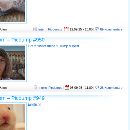
Voten!
Intern
,
Picdumps
|
12.09.25 - 13:00
|
89 Kommentare
om – Picdump #950
Greta findet diesen Dump super!
Voten!
Intern
,
Picdumps
|
05.09.25 - 11:00
|
28 Kommentare
om – Picdump #949
Endlich!