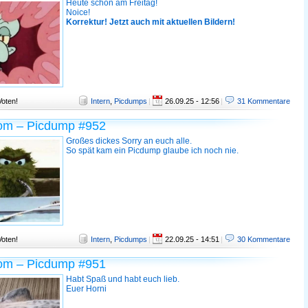
Heute schon am Freitag!
Noice!
Korrektur! Jetzt auch mit aktuellen Bildern!
Voten!
Intern
,
Picdumps
|
26.09.25 - 12:56
|
31 Kommentare
om – Picdump #952
Großes dickes Sorry an euch alle.
So spät kam ein Picdump glaube ich noch nie.
Voten!
Intern
,
Picdumps
|
22.09.25 - 14:51
|
30 Kommentare
om – Picdump #951
Habt Spaß und habt euch lieb.
Euer Horni