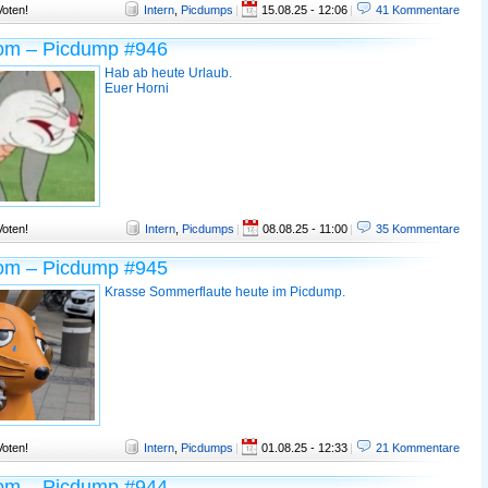
Voten!
Intern
,
Picdumps
|
15.08.25 - 12:06
|
41 Kommentare
om – Picdump #946
Hab ab heute Urlaub.
Euer Horni
Voten!
Intern
,
Picdumps
|
08.08.25 - 11:00
|
35 Kommentare
om – Picdump #945
Krasse Sommerflaute heute im Picdump.
Voten!
Intern
,
Picdumps
|
01.08.25 - 12:33
|
21 Kommentare
om – Picdump #944