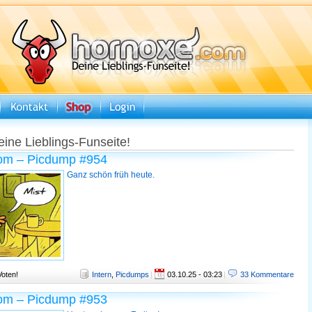
eine Lieblings-Funseite!
om – Picdump #954
Ganz schön früh heute.
Voten!
Intern
,
Picdumps
|
03.10.25 - 03:23
|
33 Kommentare
om – Picdump #953