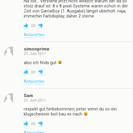
Na toll… Verstehe jetzt nicht wirklich warum der da so
stolz drauf ist. 8 x 8 pixel-Systeme waren schon in der
Zeit von GameBoy (1. Ausgabe) längst überholt. naja,
immerhin Farbdisplay, daher 2 sterne.
(
0
)
Antworten
simonprime
23. Juni 2011
also ich finds gut
(
0
)
Antworten
Sam
23. Juni 2011
respekt gut hinbekommen, peter wenn du so ein
klugscheisser bist bau es nach
(
0
)
Antworten