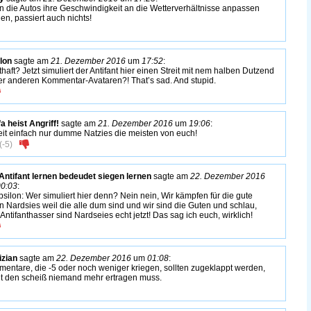
 die Autos ihre Geschwindigkeit an die Wetterverhältnisse anpassen
en, passiert auch nichts!
lon
sagte am
21. Dezember 2016
um
17:52
:
thaft? Jetzt simuliert der Antifant hier einen Streit mit nem halben Dutzend
er anderen Kommentar-Avataren?! That’s sad. And stupid.
fa heist Angriff!
sagte am
21. Dezember 2016
um
19:06
:
seit einfach nur dumme Natzies die meisten von euch!
(
-5
)
Antifant lernen bedeudet siegen lernen
sagte am
22. Dezember 2016
00:03
:
silon: Wer simuliert hier denn? Nein nein, Wir kämpfen für die gute
 Nardsies weil die alle dum sind und wir sind die Guten und schlau,
 Antifanthasser sind Nardseies echt jetzt! Das sag ich euch, wirklich!
izian
sagte am
22. Dezember 2016
um
01:08
:
entare, die -5 oder noch weniger kriegen, sollten zugeklappt werden,
t den scheiß niemand mehr ertragen muss.