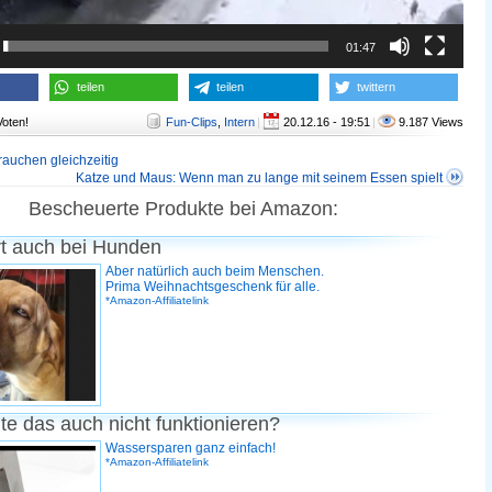
01:47
teilen
teilen
twittern
Voten!
Fun-Clips
,
Intern
|
20.12.16 - 19:51
|
9.187 Views
auchen gleichzeitig
Katze und Maus: Wenn man zu lange mit seinem Essen spielt
Bescheuerte Produkte bei Amazon:
rt auch bei Hunden
Aber natürlich auch beim Menschen.
Prima Weihnachtsgeschenk für alle.
*Amazon-Affiliatelink
te das auch nicht funktionieren?
Wassersparen ganz einfach!
*Amazon-Affiliatelink