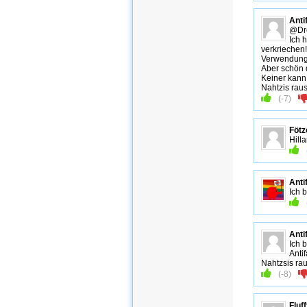
Anti
@Dre
Ich 
verkriechen!
Verwendung 
Aber schön d
Keiner kann 
Nahtzis raus
(
-7
)
Fötz
Hill
Anti
Ich b
Anti
Ich b
Anti
Nahtzsis rau
(
-8
)
Fluf