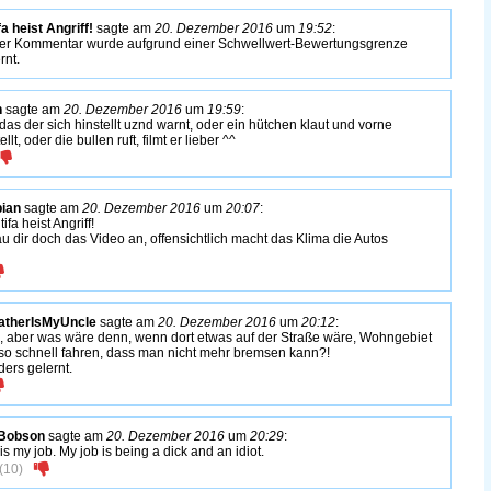
fa heist Angriff!
sagte am
20. Dezember 2016
um
19:52
:
er Kommentar wurde aufgrund einer Schwellwert-Bewertungsgrenze
rnt.
n
sagte am
20. Dezember 2016
um
19:59
:
t das der sich hinstellt uznd warnt, oder ein hütchen klaut und vorne
ellt, oder die bullen ruft, filmt er lieber ^^
ian
sagte am
20. Dezember 2016
um
20:07
:
fa heist Angriff!
u dir doch das Video an, offensichtlich macht das Klima die Autos
atherIsMyUncle
sagte am
20. Dezember 2016
um
20:12
:
, aber was wäre denn, wenn dort etwas auf der Straße wäre, Wohngebiet
so schnell fahren, dass man nicht mehr bremsen kann?!
ders gelernt.
Bobson
sagte am
20. Dezember 2016
um
20:29
:
is my job. My job is being a dick and an idiot.
(
10
)