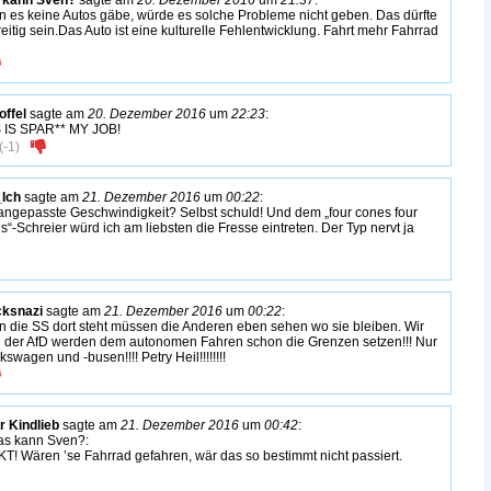
 es keine Autos gäbe, würde es solche Probleme nicht geben. Das dürfte
reitig sein.Das Auto ist eine kulturelle Fehlentwicklung. Fahrt mehr Fahrrad
offel
sagte am
20. Dezember 2016
um
22:23
:
 IS SPAR** MY JOB!
(
-1
)
Ich
sagte am
21. Dezember 2016
um
00:22
:
 angepasste Geschwindigkeit? Selbst schuld! Und dem „four cones four
s“-Schreier würd ich am liebsten die Fresse eintreten. Der Typ nervt ja
ksnazi
sagte am
21. Dezember 2016
um
00:22
:
 die SS dort steht müssen die Anderen eben sehen wo sie bleiben. Wir
 der AfD werden dem autonomen Fahren schon die Grenzen setzen!!! Nur
swagen und -busen!!!! Petry Heil!!!!!!!!
r Kindlieb
sagte am
21. Dezember 2016
um
00:42
:
s kann Sven?:
T! Wären ’se Fahrrad gefahren, wär das so bestimmt nicht passiert.