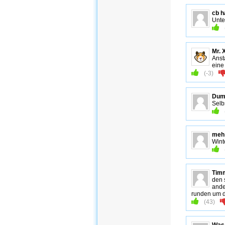
cb h
Unte
Mr. 
Anst
eine
(
-3
)
Dum
Selb
meh
Wint
Tim
den 
ande
runden um 
(
43
)
Was