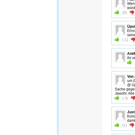
Wenn
würd
(
0
)
Üpsi
Erns
sein
(
-1
)
Anti
ihr 
Von 
um
@ Üp
Sache gegen
Jawohl. Alle
(
-3
)
Just
Komm
dami
(
1
)