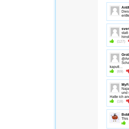
Anti
Dies
entfe
sve
stat
hinst
(
127
)
Grob
@Anti
Scha
kaputt…
(
69
)
MyF
Naja
und 
Hatte ich an
(
18
)
Bob
This 