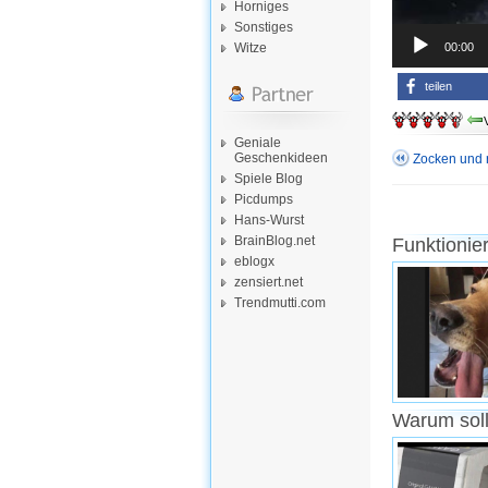
Horniges
Sonstiges
00:00
Witze
teilen
Geniale
Geschenkideen
Zocken und r
Spiele Blog
Picdumps
Hans-Wurst
BrainBlog.net
Funktionie
eblogx
zensiert.net
Trendmutti.com
Warum soll