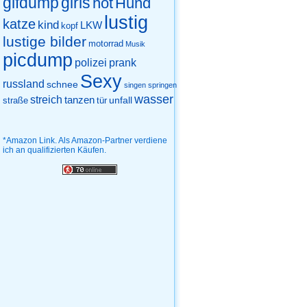
gifdump
girls
hot
Hund
lustig
katze
kind
LKW
kopf
lustige bilder
motorrad
Musik
picdump
prank
polizei
Sexy
russland
schnee
singen
springen
wasser
streich
tanzen
unfall
straße
tür
*Amazon Link. Als Amazon-Partner verdiene
ich an qualifizierten Käufen.