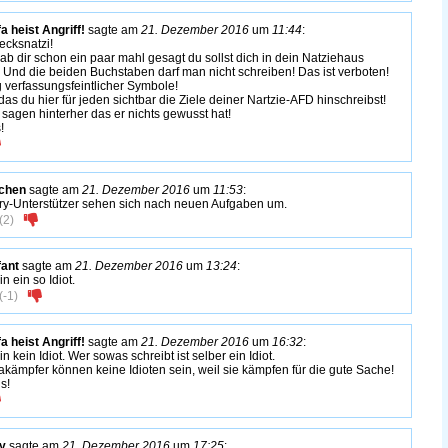
fa heist Angriff!
sagte am
21. Dezember 2016
um
11:44
:
cksnatzi!
hab dir schon ein paar mahl gesagt du sollst dich in dein Natziehaus
 Und die beiden Buchstaben darf man nicht schreiben! Das ist verboten!
verfassungsfeintlicher Symbole!
as du hier für jeden sichtbar die Ziele deiner Nartzie-AFD hinschreibst!
sagen hinterher das er nichts gewusst hat!
!
chen
sagte am
21. Dezember 2016
um
11:53
:
ary-Unterstützer sehen sich nach neuen Aufgaben um.
(
2
)
fant
sagte am
21. Dezember 2016
um
13:24
:
in ein so Idiot.
(
-1
)
fa heist Angriff!
sagte am
21. Dezember 2016
um
16:32
:
in kein Idiot. Wer sowas schreibt ist selber ein Idiot.
fakämpfer können keine Idioten sein, weil sie kämpfen für die gute Sache!
s!
fy
sagte am
21. Dezember 2016
um
17:25
: