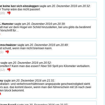
at keine lust sich einzuloggen
sagte am
20. Dezember 2016
um
20:32
:
r Trump wäre das nicht passiert
(
20
)
X. Hamster
sagte am
20. Dezember 2016
um
20:39
:
att mal vor dem Hügel ein Schild hinzustellen, bei uns gibts da bestimmt
 Vorschrift für…
mschwätzer
sagte am
20. Dezember 2016
um
20:49
:
st schuld, wenn man nicht bremsen kann.
(
1
)
sagte am
20. Dezember 2016
um
20:52
:
erreifen? Kann man das essen? Aber 50l Sprit pro Kilometer verballern.
(
12
)
my
sagte am
20. Dezember 2016
um
21:31
:
straßen- und verkehrsverhältnissen angepasste geschweindigkeit sieht
rs aus. das kommt davon, wenn man den führerschein mit 16 nach zwei
den block bekommt.
 kann Sven?
sagte am
20. Dezember 2016
um
21:37
: