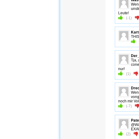
Wenn
unst
Leute!
(
-1
)
Kart
THIS
Der_
Tja,
cone
nur!
(
1
)
Drec
Wenn
vong
noch mir Volk
(
-7
)
Pate
@Wa
EXAK
(
2
)