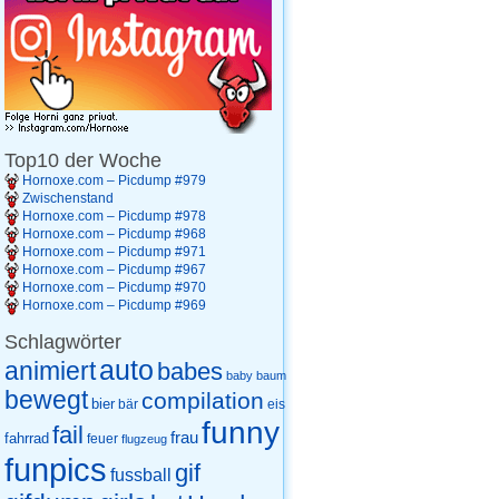
Top10 der Woche
Hornoxe.com – Picdump #979
Zwischenstand
Hornoxe.com – Picdump #978
Hornoxe.com – Picdump #968
Hornoxe.com – Picdump #971
Hornoxe.com – Picdump #967
Hornoxe.com – Picdump #970
Hornoxe.com – Picdump #969
Schlagwörter
auto
animiert
babes
baby
baum
bewegt
compilation
bier
eis
bär
funny
fail
frau
fahrrad
feuer
flugzeug
funpics
gif
fussball