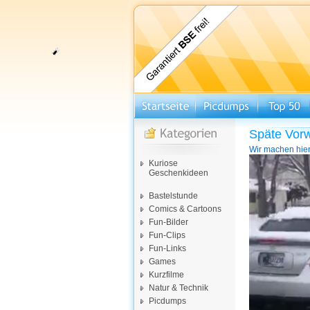
Späte Vorw
Wir machen hier
Video-
Kuriose
Player
Geschenkideen
Bastelstunde
Comics & Cartoons
Fun-Bilder
Fun-Clips
Fun-Links
Games
Kurzfilme
Natur & Technik
Picdumps