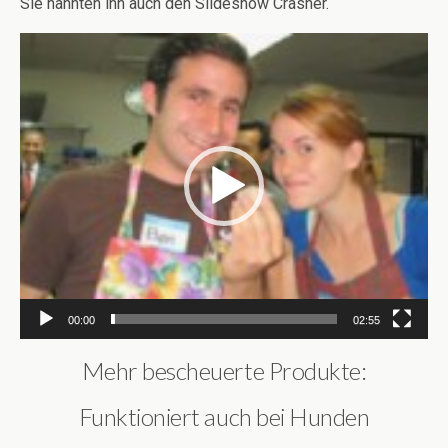
Sie nannten ihn auch den Slideshow Crasher.
Video-
Player
00:00
02:55
Mehr bescheuerte Produkte:
Funktioniert auch bei Hunden