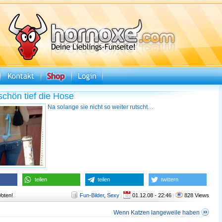
schön tief die Hose
Na solange sie nicht so weiter rutscht…
teilen
teilen
twittern
Voten!
Fun-Bilder
,
Sexy
|
01.12.08 - 22:46
|
828 Views
Wenn Katzen langeweile haben