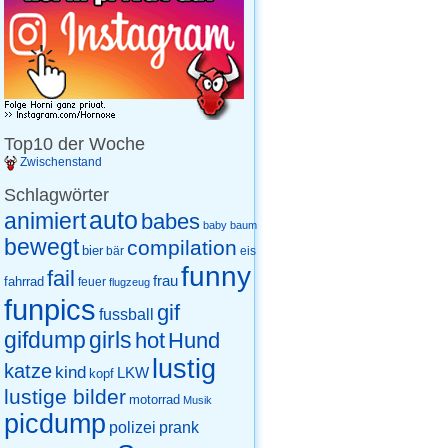
Top10 der Woche
Zwischenstand
Schlagwörter
auto
animiert
babes
baby
baum
bewegt
compilation
bier
eis
bär
funny
fail
frau
fahrrad
feuer
flugzeug
funpics
gif
fussball
gifdump
girls
hot
Hund
lustig
katze
kind
LKW
kopf
lustige bilder
motorrad
Musik
picdump
prank
polizei