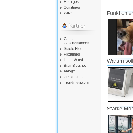
Horniges
Sonstiges
Funktionie
Witze
Geniale
Geschenkideen
Spiele Blog
Picdumps
Hans-Wurst
Warum soll
BrainBlog.net
eblogx
zensiert.net
Trendmutti.com
Starke Mo