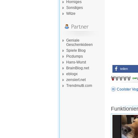
Horniges
Sonstiges
Witze
Geniale
Geschenkideen
Spiele Blog
Picdumps
Hans-Wurst
BrainBlog.net
teilen
eblogx
zensiert.net
Trendmutti.com
Coolster Vog
Funktionie