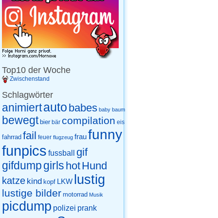
Top10 der Woche
Zwischenstand
Schlagwörter
auto
animiert
babes
baby
baum
bewegt
compilation
bier
eis
bär
funny
fail
frau
fahrrad
feuer
flugzeug
funpics
gif
fussball
gifdump
girls
hot
Hund
lustig
katze
kind
LKW
kopf
lustige bilder
motorrad
Musik
picdump
prank
polizei