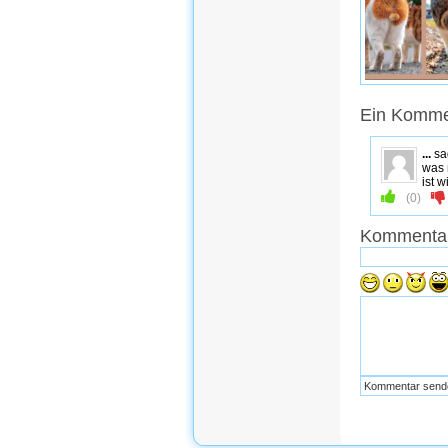
Ein Komme
...
sa
was 
ist 
(
0
)
Kommentar