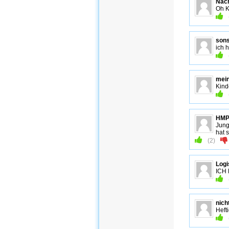
Nac
Oh K
sons
ich 
mei
Kind
HMP
Jung
hat 
(
2
)
Logi
ICH
nich
Heft