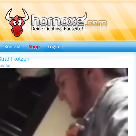
trahl kotzen
serfall.