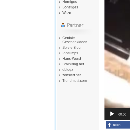
Horniges
Sonstiges
Witze
Geniale
Geschenkideen
Spiele Blog
Picdumps
Hans-Wurst
BrainBlog.net
eblogx
zensiert.net
Trendmutti.com
00:00
teilen