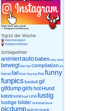
Top10 der Woche
Zwischenstand
Robben befreien
Schlagwörter
auto
animiert
babes
baby
baum
bewegt
compilation
bier
eis
bär
funny
fail
frau
fahrrad
feuer
flugzeug
funpics
gif
fussball
gifdump
girls
hot
Hund
lustig
katze
kind
LKW
kopf
lustige bilder
motorrad
Musik
picdump
prank
polizei