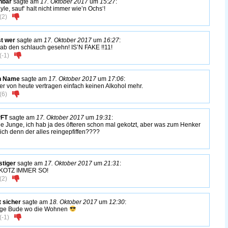
hbar
sagte am
17. Oktober 2017
um
15:27
:
yle, sauf‘ halt nicht immer wie’n Ochs‘!
(
2
)
t wer
sagte am
17. Oktober 2017
um
16:27
:
hab den schlauch gesehn! IS’N FAKE !!11!
(
-1
)
n Name
sagte am
17. Oktober 2017
um
17:06
:
er von heute vertragen einfach keinen Alkohol mehr.
(
6
)
FT
sagte am
17. Oktober 2017
um
19:31
:
e Junge, ich hab ja des öfteren schon mal gekotzt, aber was zum Henker
sich denn der alles reingepfiffen????
stiger
sagte am
17. Oktober 2017
um
21:31
:
 KOTZ IMMER SO!
(
2
)
t sicher
sagte am
18. Oktober 2017
um
12:30
:
ige Bude wo die Wohnen
(
-1
)