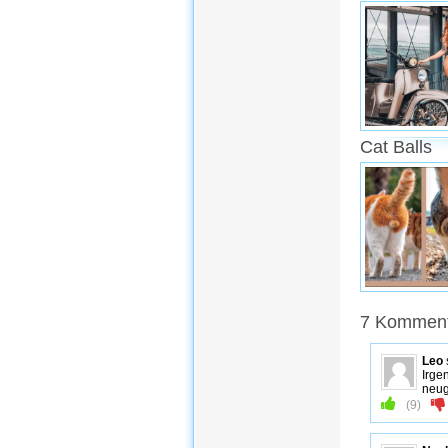
Cat Balls
7 Kommenta
Leo
Irge
neug
(
9
)