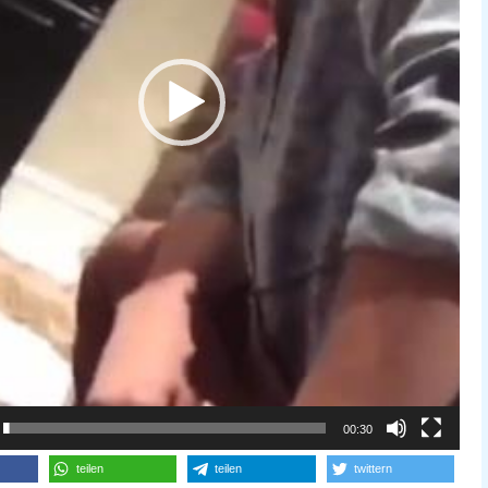
00:30
teilen
teilen
twittern