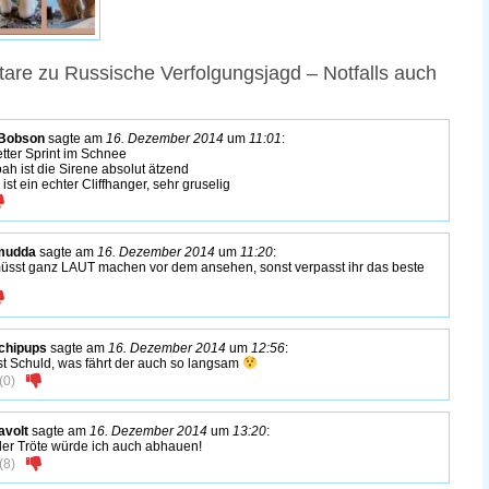
re zu Russische Verfolgungsjagd – Notfalls auch
Bobson
sagte am
16. Dezember 2014
um
11:01
:
etter Sprint im Schnee
oah ist die Sirene absolut ätzend
ist ein echter Cliffhanger, sehr gruselig
 mudda
sagte am
16. Dezember 2014
um
11:20
:
müsst ganz LAUT machen vor dem ansehen, sonst verpasst ihr das beste
chipups
sagte am
16. Dezember 2014
um
12:56
:
st Schuld, was fährt der auch so langsam
(
0
)
volt
sagte am
16. Dezember 2014
um
13:20
:
der Tröte würde ich auch abhauen!
(
8
)