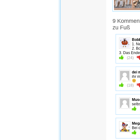
9 Kommenta
zu Fuß
Bob
1. N
2. B
3. Das Ende 
(
24
)
dei
ihr 
(
18
)
Mus
selb
Mega
Bei 