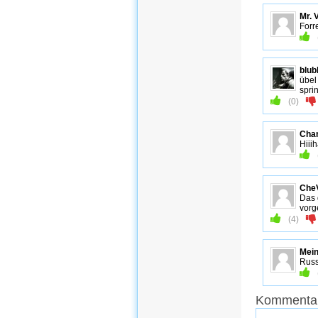
Mr. 
Forr
blu
übel 
spri
(
0
)
Cha
Hiii
Che
Das 
vor
(
4
)
Mei
Rus
Kommentar