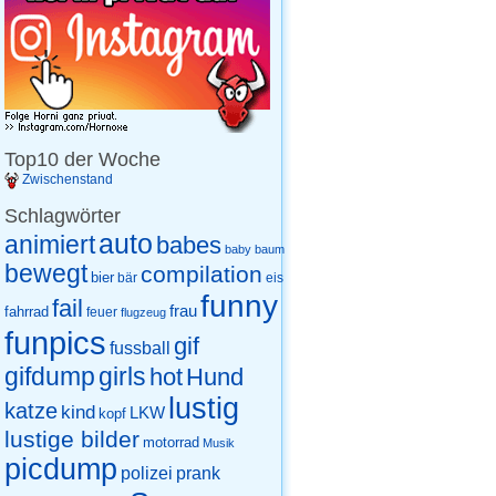
Top10 der Woche
Zwischenstand
Schlagwörter
auto
animiert
babes
baby
baum
bewegt
compilation
bier
eis
bär
funny
fail
frau
fahrrad
feuer
flugzeug
funpics
gif
fussball
gifdump
girls
hot
Hund
lustig
katze
kind
LKW
kopf
lustige bilder
motorrad
Musik
picdump
prank
polizei