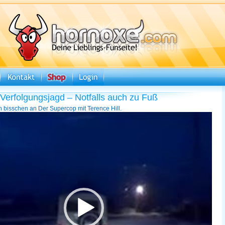
Verfolgungsjagd – Notfalls auch zu Fuß
n bisschen an Der Supercop mit Terence Hill.