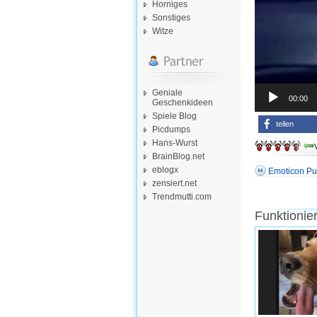
Horniges
Sonstiges
Witze
Geniale
00:00
Geschenkideen
Spiele Blog
teilen
Picdumps
Hans-Wurst
BrainBlog.net
eblogx
Emoticon Pu
zensiert.net
Trendmutti.com
Funktionie