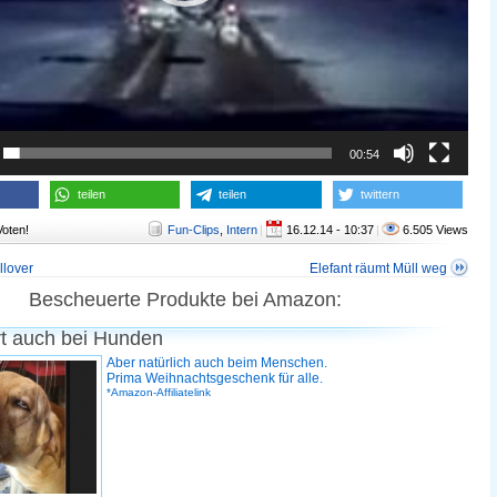
00:54
teilen
teilen
twittern
Voten!
Fun-Clips
,
Intern
|
16.12.14 - 10:37
|
6.505 Views
llover
Elefant räumt Müll weg
Bescheuerte Produkte bei Amazon:
rt auch bei Hunden
Aber natürlich auch beim Menschen.
Prima Weihnachtsgeschenk für alle.
*Amazon-Affiliatelink