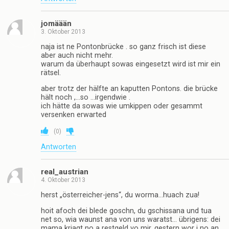
jomäään
3. Oktober 2013
naja ist ne Pontonbrücke . so ganz frisch ist diese
aber auch nicht mehr.
warum da überhaupt sowas eingesetzt wird ist mir ein
rätsel.
aber trotz der hälfte an kaputten Pontons. die brücke
hält noch ,…so …irgendwie .
ich hätte da sowas wie umkippen oder gesammt
versenken erwarted
(
0
)
Antworten
real_austrian
4. Oktober 2013
herst „österreicher-jens“, du worma…huach zua!
hoit afoch dei blede goschn, du gschissana und tua
net so, wia waunst ana von uns waratst… übrigens: dei
mama kriagt no a restgeld vo mir, gestern wor i no an