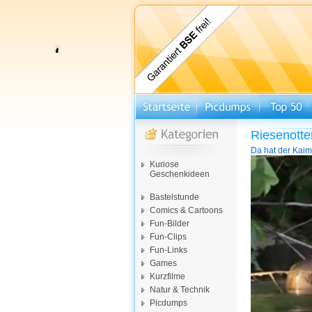
Riesenott
Da hat der Kaim
Video-
Kuriose
Player
Geschenkideen
Bastelstunde
Comics & Cartoons
Fun-Bilder
Fun-Clips
Fun-Links
Games
Kurzfilme
Natur & Technik
Picdumps