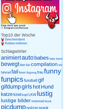
Top10 der Woche
Zwischenstand
Robben befreien
Schlagwörter
auto
animiert
babes
baby
baum
bewegt
compilation
bier
eis
bär
funny
fail
frau
fahrrad
feuer
flugzeug
funpics
gif
fussball
gifdump
girls
hot
Hund
lustig
katze
kind
LKW
kopf
lustige bilder
motorrad
Musik
picdump
prank
polizei