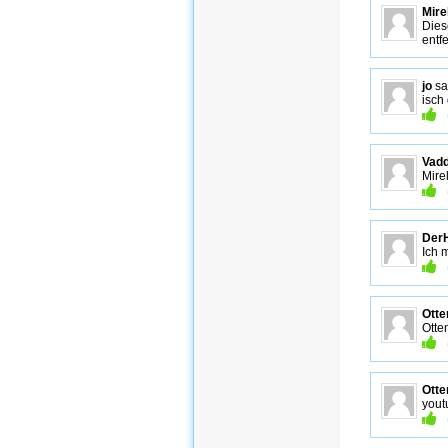
Mire
Dies
entfe
jo
sa
isch
Vad
Mire
Der
Ich 
Otte
Otte
Ott
you