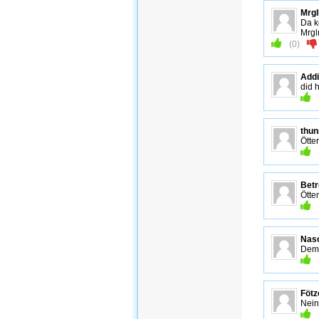
Mrgl
Da k
Mrglm
(
0
)
Addi
did 
thu
Ötter
Betr
Ötten
Nas
Dem 
Fötz
Nein