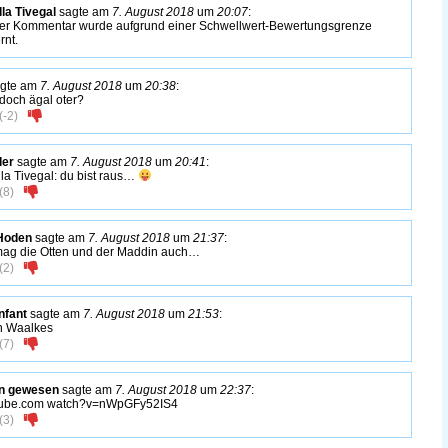
lla Tivegal
sagte am
7. August 2018
um
20:07
:
er Kommentar wurde aufgrund einer Schwellwert-Bewertungsgrenze
rnt.
gte am
7. August 2018
um
20:38
:
 doch ägal oter?
(
-2
)
der
sagte am
7. August 2018
um
20:41
:
lla Tivegal: du bist raus…
(
8
)
Hoden
sagte am
7. August 2018
um
21:37
:
mag die Otten und der Maddin auch…
(
2
)
nfant
sagte am
7. August 2018
um
21:53
:
n Waalkes
(
7
)
en gewesen
sagte am
7. August 2018
um
22:37
:
tube.com watch?v=nWpGFy52IS4
(
3
)