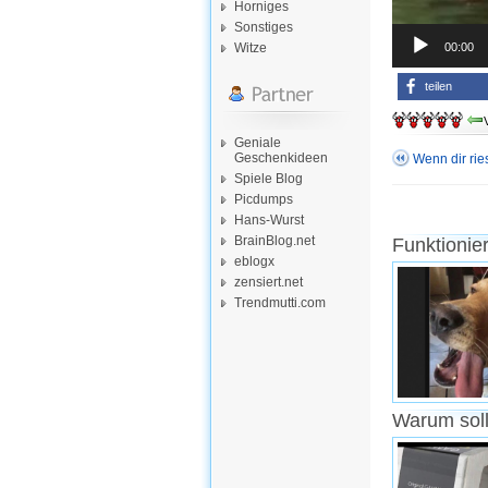
Horniges
Sonstiges
00:00
Witze
teilen
Geniale
Geschenkideen
Wenn dir rie
Spiele Blog
Picdumps
Hans-Wurst
BrainBlog.net
Funktionie
eblogx
zensiert.net
Trendmutti.com
Warum soll