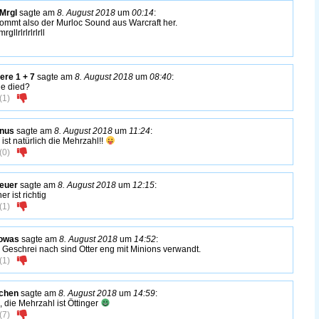
Mrgl
sagte am
8. August 2018
um
00:14
:
ommt also der Murloc Sound aus Warcraft her.
rgllrlrlrlrlrll
ere 1 + 7
sagte am
8. August 2018
um
08:40
:
he died?
(
1
)
nnus
sagte am
8. August 2018
um
11:24
:
 ist natürlich die Mehrzahl!!
(
0
)
euer
sagte am
8. August 2018
um
12:15
:
er ist richtig
(
1
)
owas
sagte am
8. August 2018
um
14:52
:
Geschrei nach sind Otter eng mit Minions verwandt.
(
1
)
chen
sagte am
8. August 2018
um
14:59
:
, die Mehrzahl ist Öttinger
(
7
)