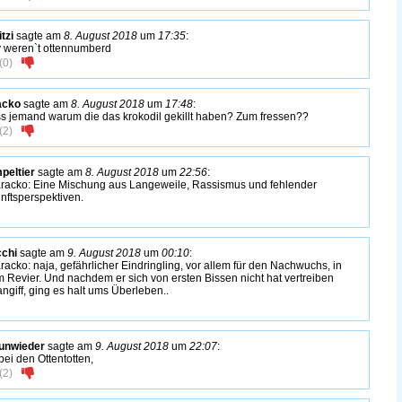
tzi
sagte am
8. August 2018
um
17:35
:
 weren`t ottennumberd
(
0
)
acko
sagte am
8. August 2018
um
17:48
:
s jemand warum die das krokodil gekillt haben? Zum fressen??
(
2
)
peltier
sagte am
8. August 2018
um
22:56
:
acko: Eine Mischung aus Langeweile, Rassismus und fehlender
nftsperspektiven.
chi
sagte am
9. August 2018
um
00:10
:
acko: naja, gefährlicher Eindringling, vor allem für den Nachwuchs, in
m Revier. Und nachdem er sich von ersten Bissen nicht hat vertreiben
ngiff, ging es halt ums Überleben..
unwieder
sagte am
9. August 2018
um
22:07
:
bei den Ottentotten,
(
2
)