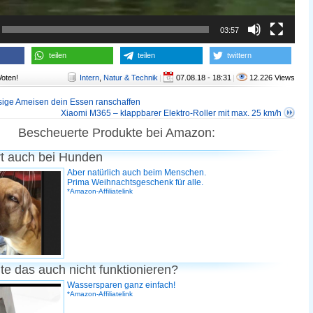
03:57
teilen
teilen
twittern
Voten!
Intern
,
Natur & Technik
|
07.08.18 - 18:31
|
12.226 Views
sige Ameisen dein Essen ranschaffen
Xiaomi M365 – klappbarer Elektro-Roller mit max. 25 km/h
Bescheuerte Produkte bei Amazon:
rt auch bei Hunden
Aber natürlich auch beim Menschen.
Prima Weihnachtsgeschenk für alle.
*Amazon-Affiliatelink
te das auch nicht funktionieren?
Wassersparen ganz einfach!
*Amazon-Affiliatelink