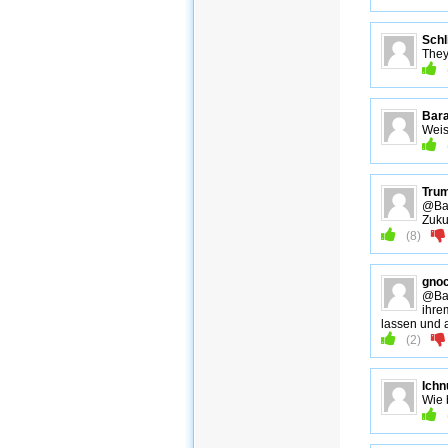
Schli
They
Bar
Weis
Trum
@Bar
Zuku
(
8
)
gnoc
@Bar
ihre
lassen und a
(
2
)
Ichn
Wie 