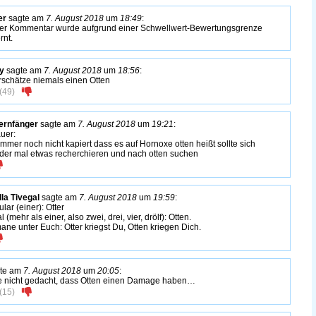
er
sagte am
7. August 2018
um
18:49
:
er Kommentar wurde aufgrund einer Schwellwert-Bewertungsgrenze
rnt.
fy
sagte am
7. August 2018
um
18:56
:
rschätze niemals einen Otten
(
49
)
ernfänger
sagte am
7. August 2018
um
19:21
:
uer:
immer noch nicht kapiert dass es auf Hornoxe otten heißt sollte sich
der mal etwas recherchieren und nach otten suchen
lla Tivegal
sagte am
7. August 2018
um
19:59
:
lar (einer): Otter
l (mehr als einer, also zwei, drei, vier, drölf): Otten.
ane unter Euch: Otter kriegst Du, Otten kriegen Dich.
te am
7. August 2018
um
20:05
:
e nicht gedacht, dass Otten einen Damage haben…
(
15
)