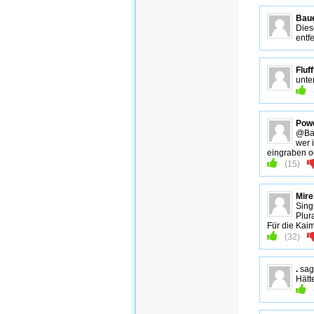
Bau
Dies
entfe
Fluf
unte
Pow
@Ba
wer 
eingraben o
(
15
)
Mire
Singu
Plura
Für die Kaim
(
32
)
.
sag
Hätt