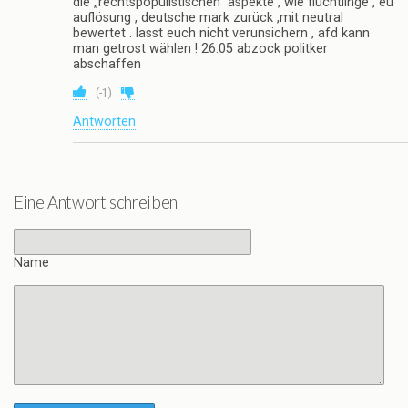
die „rechtspopulistischen“ aspekte , wie flüchtlinge , eu
auflösung , deutsche mark zurück ,mit neutral
bewertet . lasst euch nicht verunsichern , afd kann
man getrost wählen ! 26.05 abzock politker
abschaffen
(
-1
)
Antworten
Eine Antwort schreiben
Name