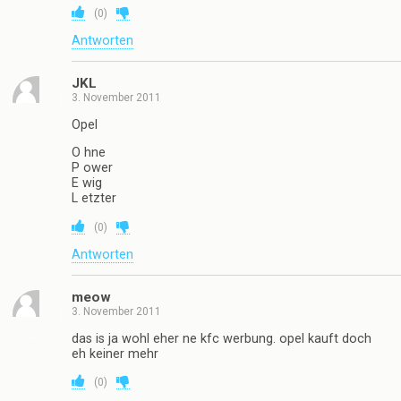
(
0
)
Antworten
JKL
3. November 2011
Opel
O hne
P ower
E wig
L etzter
(
0
)
Antworten
meow
3. November 2011
das is ja wohl eher ne kfc werbung. opel kauft doch
eh keiner mehr
(
0
)