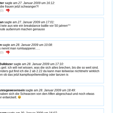
ter
sagte am
27. Januar 2009
um
16:12
:
 die frauen jetzt schwanger?!
(
0
)
an
sagte am
27. Januar 2009
um
17:01
:
t iwie aus wie ein breakdance battle vor 50 jahren^^
leute außenrum machen genauso
en
sagte am
28. Januar 2009
um
10:08
:
 nennt man rumlaapperei…..
(
0
)
ulldozer
sagte am
28. Januar 2009
um
17:10
:
geil. ich will net wissen, was die sich alles brechen, bis die so weit sind.
nders gut find ich die 2 ab 2.22 da kann man teilweise nichtmehr wirklich
n ob das jetzt kampfsoprt/wrestling oder tanzen is
annsgewesensein
sagte am
28. Januar 2009
um
18:49
:
haben sich die Schwarzen von den Affen abgeschaut und noch etwas
er entwickelt.