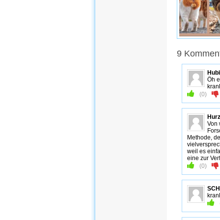
9 Komment
Hubi
Öh e
kran
(
0
)
Hur
Von 
Fors
Methode, de
vielversprec
weil es ein
eine zur Ver
(
0
)
SCH
krank