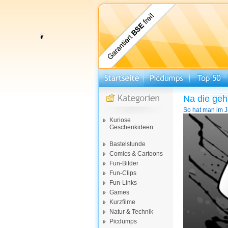
Na die geh
So hat man im J
Video-
Kuriose
Player
Geschenkideen
Bastelstunde
Comics & Cartoons
Fun-Bilder
Fun-Clips
Fun-Links
Games
Kurzfilme
Natur & Technik
Picdumps