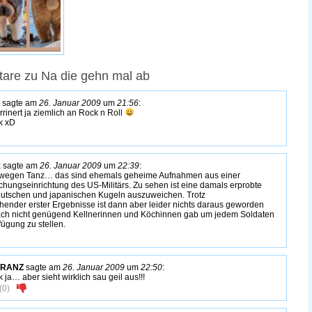
are zu Na die gehn mal ab
sagte am
26. Januar 2009
um
21:56
:
rrinert ja ziemlich an Rock n Roll
k xD
z
sagte am
26. Januar 2009
um
22:39
:
wegen Tanz… das sind ehemals geheime Aufnahmen aus einer
chungseinrichtung des US-Militärs. Zu sehen ist eine damals erprobte
utschen und japanischen Kugeln auszuweichen. Trotz
hender erster Ergebnisse ist dann aber leider nichts daraus geworden
fach nicht genügend Kellnerinnen und Köchinnen gab um jedem Soldaten
fügung zu stellen.
RANZ
sagte am
26. Januar 2009
um
22:50
:
 ja… aber sieht wirklich sau geil aus!!!
(
0
)