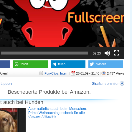
02:23
teilen
teilen
twittern
Voten!
Fun-Clips
,
Intern
|
26.01.09 - 21:40
|
2.437 Views
e Lippen
Straßentrommler
Bescheuerte Produkte bei Amazon:
rt auch bei Hunden
Aber natürlich auch beim Menschen.
Prima Weihnachtsgeschenk für alle.
*Amazon-Affiliatelink