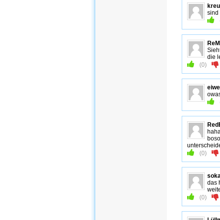
kreu
sind
ReM
Sieh
die 
(
0
)
eiw
owas
RedB
haha 
boso
unterscheide
(
0
)
sok
das 
weit
(
0
)