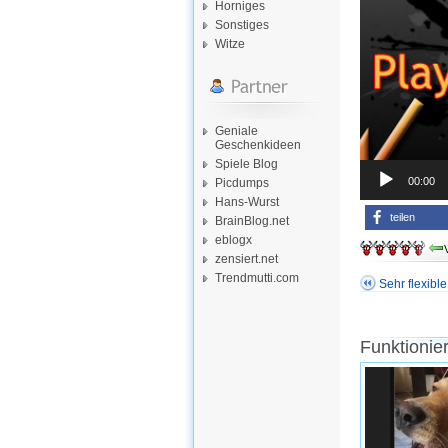
Horniges
Sonstiges
Witze
Geniale
Geschenkideen
Spiele Blog
00:00
Picdumps
Hans-Wurst
teilen
BrainBlog.net
eblogx
zensiert.net
Trendmutti.com
Sehr flexibl
Funktionie