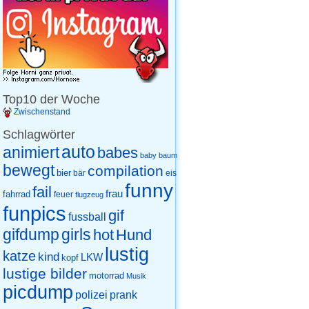
Top10 der Woche
Zwischenstand
Schlagwörter
auto
animiert
babes
baby
baum
bewegt
compilation
bier
eis
bär
funny
fail
frau
fahrrad
feuer
flugzeug
funpics
gif
fussball
gifdump
girls
hot
Hund
lustig
katze
kind
LKW
kopf
lustige bilder
motorrad
Musik
picdump
prank
polizei