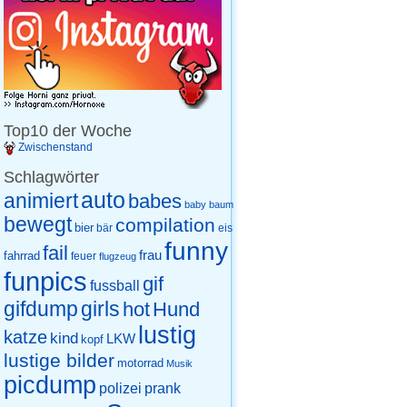
Top10 der Woche
Zwischenstand
Schlagwörter
auto
animiert
babes
baby
baum
bewegt
compilation
bier
eis
bär
funny
fail
frau
fahrrad
feuer
flugzeug
funpics
gif
fussball
gifdump
girls
hot
Hund
lustig
katze
kind
LKW
kopf
lustige bilder
motorrad
Musik
picdump
prank
polizei