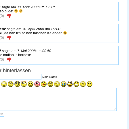
k
sagte am
30. April 2008
um
13:31
:
leo bildet
(
0
)
eric
sagte am
30. April 2008
um
15:14
:
oll, da hab ich so nen falschen Kalender.
(
0
)
Z
sagte am
7. Mai 2008
um
00:50
:
e muttah is hornoxe
(
0
)
 hinterlassen
Dein Name