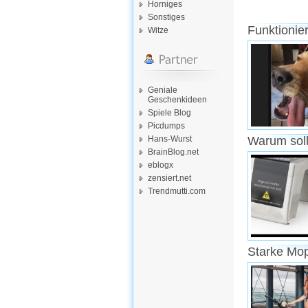
Horniges
Sonstiges
Funktionie
Witze
Geniale
Geschenkideen
Spiele Blog
Picdumps
Hans-Wurst
Warum soll
BrainBlog.net
eblogx
zensiert.net
Trendmutti.com
Starke Mo