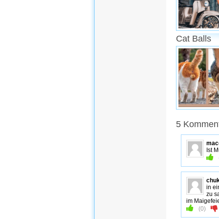
Cat Balls
5 Komment
mac
Ist 
chu
in e
zu s
im Maigefeie
(
0
)