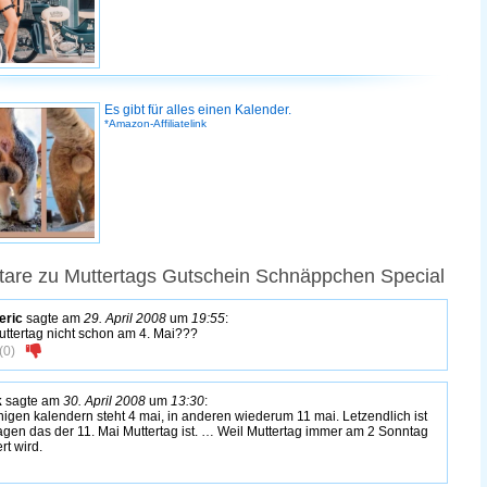
Es gibt für alles einen Kalender.
*Amazon-Affiliatelink
are zu Muttertags Gutschein Schnäppchen Special
eric
sagte am
29. April 2008
um
19:55
:
Muttertag nicht schon am 4. Mai???
(
0
)
k
sagte am
30. April 2008
um
13:30
:
inigen kalendern steht 4 mai, in anderen wiederum 11 mai. Letzendlich ist
agen das der 11. Mai Muttertag ist. … Weil Muttertag immer am 2 Sonntag
rt wird.