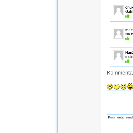
chu
Gali
mac
Na t
Han
mein
Kommentar