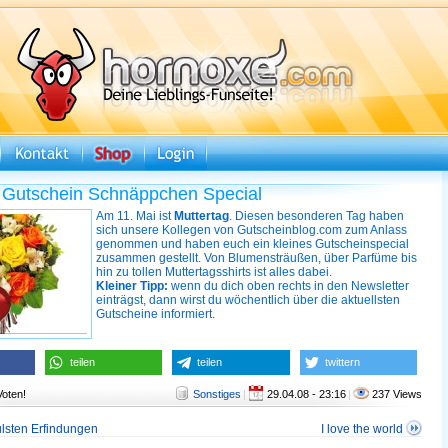
 Gutschein Schnäppchen Special
Am 11. Mai ist
Muttertag
. Diesen besonderen Tag haben
sich unsere Kollegen von Gutscheinblog.com zum Anlass
genommen und haben euch ein kleines Gutscheinspecial
zusammen gestellt. Von Blumensträußen, über Parfüme bis
hin zu tollen Muttertagsshirts ist alles dabei.
Kleiner Tipp:
wenn du dich oben rechts in den Newsletter
einträgst, dann wirst du wöchentlich über die aktuellsten
Gutscheine informiert.
teilen
teilen
twittern
Voten!
Sonstiges
|
29.04.08 - 23:16
|
237 Views
ulsten Erfindungen
I love the world