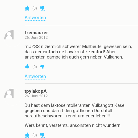
(
0
)
Antworten
freimaurer
26. Juni 2012
mUZSS n ziemlich schwerer Müllbeutel gewesen sein,
dass der einfach ne Lavakruste zerstört! Aber
ansonsten campe ich auch gern neben Vulkanen.
(
0
)
Antworten
tpylakopA
26. Juni 2012
Du hast dem laktoseintolleranten Vulkangott Käse
gegeben und damit den göttlichen Durchfall
heraufbeschworen….rennt um euer leben!!!!
Wers kennt, verstehts, ansonsten nicht wundern.
(
0
)