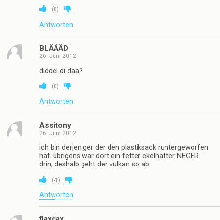
(
0
)
Antworten
BLÄÄÄD
26. Juni 2012
diddel di dää?
(
0
)
Antworten
Assitony
26. Juni 2012
ich bin derjeniger der den plastiksack runtergeworfen
hat. übrigens war dort ein fetter ekelhafter NEGER
drin, deshalb geht der vulkan so ab
(
-1
)
Antworten
flaxdax