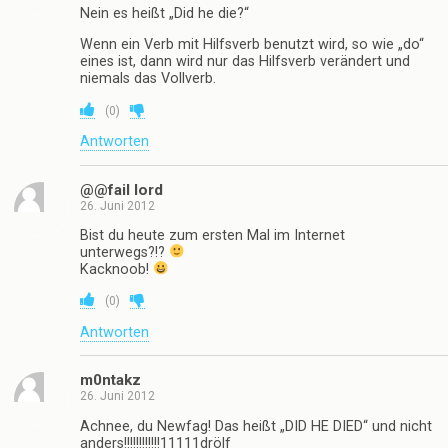
Nein es heißt „Did he die?“
Wenn ein Verb mit Hilfsverb benutzt wird, so wie „do“
eines ist, dann wird nur das Hilfsverb verändert und
niemals das Vollverb.
(
0
)
Antworten
@@fail lord
26. Juni 2012
Bist du heute zum ersten Mal im Internet
unterwegs?!?
Kacknoob!
(
0
)
Antworten
m0ntakz
26. Juni 2012
Achnee, du Newfag! Das heißt „DID HE DIED“ und nicht
anders!!!!!!!!!!!!11111drölf