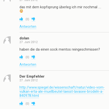
das mit dem kopfsprung überleg ich mir nochmal ….
(
0
)
Antworten
dolan
27. Juni 2012
haben die da einen sock mentos reingeschmissen?
(
0
)
Antworten
Der Empfehler
27. Juni 2012
http://www.spiegel.de/wissenschaft/natur/video-vom-
vulkan-erta-ale-muellbeutel-laesst-lavasee-brodeln-a-
840978.html
(
0
)