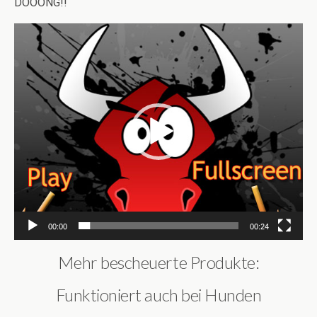
DOOONG!!
Video-
Player
00:00
00:24
Mehr bescheuerte Produkte:
Funktioniert auch bei Hunden