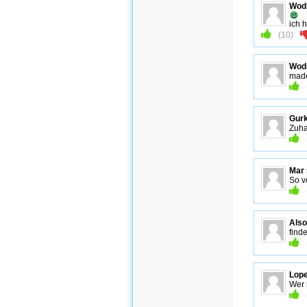
Wodk
ich 
(
10
)
Wodk
mad
Gur
Zuha
Mar
So v
Also
find
Lop
Wer 