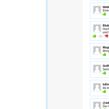
blab
Eine
Blu
Hach
und 
(
4
)
Mag
Morg
Griff
Sehr
luft
da w
@luf
Der 