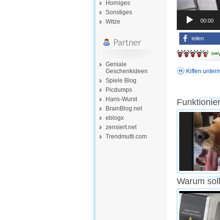
Horniges
Sonstiges
00:00
Witze
teilen
Geniale
Geschenkideen
Kiffen unte
Spiele Blog
Picdumps
Hans-Wurst
Funktionie
BrainBlog.net
eblogx
zensiert.net
Trendmutti.com
Warum soll