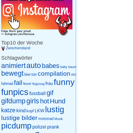
Top10 der Woche
Zwischenstand
Schlagwörter
auto
animiert
babes
baby
baum
bewegt
compilation
bier
eis
bär
funny
fail
frau
fahrrad
feuer
flugzeug
funpics
gif
fussball
gifdump
girls
hot
Hund
lustig
katze
kind
LKW
kopf
lustige bilder
motorrad
Musik
picdump
prank
polizei