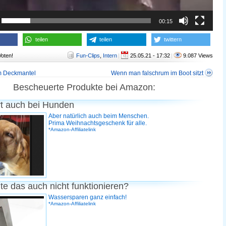
00:15
teilen
teilen
twittern
Voten!
Fun-Clips
,
Intern
|
25.05.21 - 17:32
|
9.087 Views
rm Deckmantel
Wenn man falschrum im Boot sitzt
Bescheuerte Produkte bei Amazon:
rt auch bei Hunden
Aber natürlich auch beim Menschen.
Prima Weihnachtsgeschenk für alle.
*Amazon-Affiliatelink
te das auch nicht funktionieren?
Wassersparen ganz einfach!
*Amazon-Affiliatelink