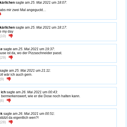
ärlichen
sagte am
25. Mai 2021
um
18:07
:
habs mir zwei Mal angeguckt…
ärlichen
sagte am
25. Mai 2021
um
18:17
:
e my day
(
10
)
ke
sagte am
25. Mai 2021
um
19:37
:
use ist da, wo der Pizzaschneider passt.
(
29
)
sagte am
25. Mai 2021
um
21:11
:
oll wär ich auch gern.
(
9
)
 ich
sagte am
26. Mai 2021
um
00:43
:
e bermerkenswert, wie er die Dose noch halten kann.
(
6
)
ek
sagte am
26. Mai 2021
um
00:51
:
stützt da eigentlich wen?!
(
28
)