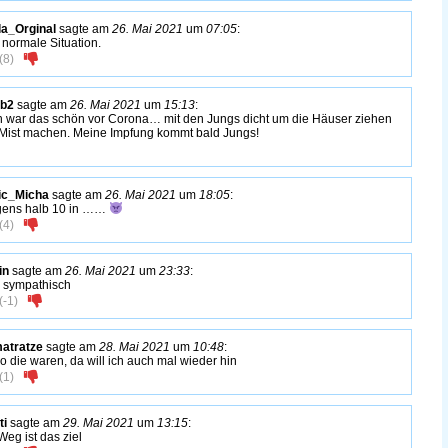
la_Orginal
sagte am
26. Mai 2021
um
07:05
:
 normale Situation.
(
8
)
bb2
sagte am
26. Mai 2021
um
15:13
:
 war das schön vor Corona… mit den Jungs dicht um die Häuser ziehen
Mist machen. Meine Impfung kommt bald Jungs!
ic_Micha
sagte am
26. Mai 2021
um
18:05
:
ens halb 10 in ……
(
4
)
in
sagte am
26. Mai 2021
um
23:33
:
 sympathisch
(
-1
)
matratze
sagte am
28. Mai 2021
um
10:48
:
o die waren, da will ich auch mal wieder hin
(
1
)
ti
sagte am
29. Mai 2021
um
13:15
:
Weg ist das ziel