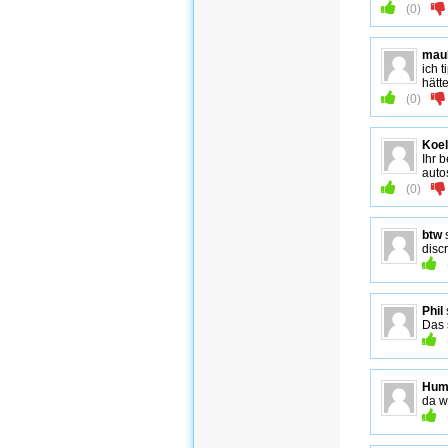
(
0
)
mau
ich 
hätt
(
0
)
Koel
Ihr 
auto
(
0
)
btw
discr
Phil
Das s
Hum
da w