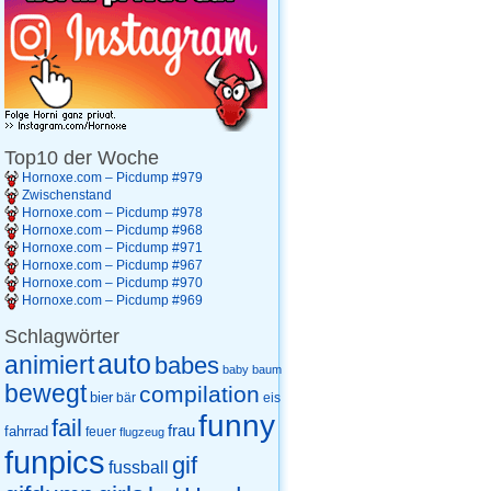
Top10 der Woche
Hornoxe.com – Picdump #979
Zwischenstand
Hornoxe.com – Picdump #978
Hornoxe.com – Picdump #968
Hornoxe.com – Picdump #971
Hornoxe.com – Picdump #967
Hornoxe.com – Picdump #970
Hornoxe.com – Picdump #969
Schlagwörter
auto
animiert
babes
baby
baum
bewegt
compilation
bier
eis
bär
funny
fail
frau
fahrrad
feuer
flugzeug
funpics
gif
fussball