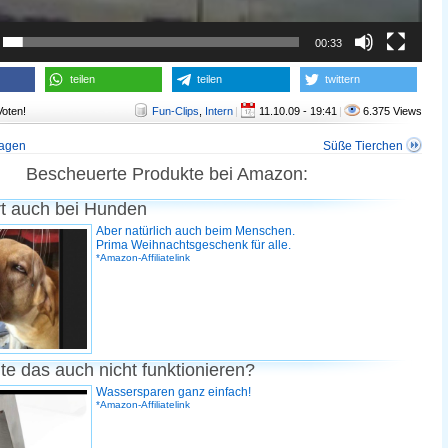
00:33
teilen
teilen
twittern
Voten!
Fun-Clips
,
Intern
|
11.10.09 - 19:41
|
6.375 Views
jagen
Süße Tierchen
Bescheuerte Produkte bei Amazon:
rt auch bei Hunden
Aber natürlich auch beim Menschen.
Prima Weihnachtsgeschenk für alle.
*Amazon-Affiliatelink
te das auch nicht funktionieren?
Wassersparen ganz einfach!
*Amazon-Affiliatelink