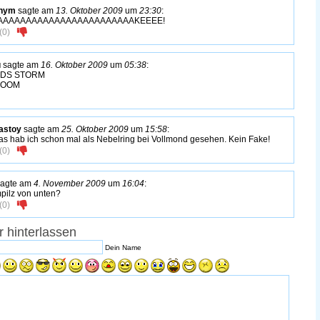
nym
sagte am
13. Oktober 2009
um
23:30
:
AAAAAAAAAAAAAAAAAAAAAAAAKEEEE!
(
0
)
u
sagte am
16. Oktober 2009
um
05:38
:
DS STORM
OOOM
astoy
sagte am
25. Oktober 2009
um
15:58
:
s hab ich schon mal als Nebelring bei Vollmond gesehen. Kein Fake!
(
0
)
agte am
4. November 2009
um
16:04
:
pilz von unten?
(
0
)
 hinterlassen
Dein Name