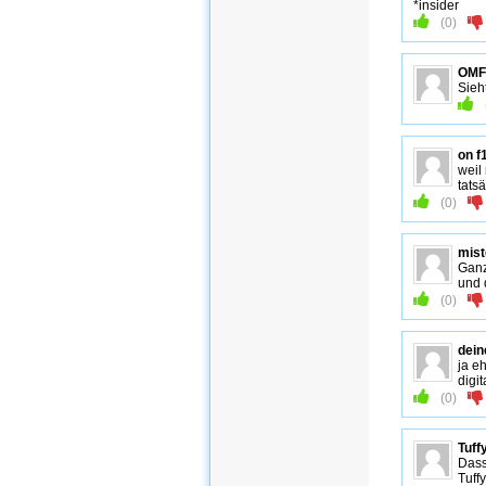
*insider
(
0
)
OM
Sieh
on f
weil
tats
(
0
)
mis
Ganz
und 
(
0
)
dei
ja e
digi
(
0
)
Tuff
Dass
Tuffy