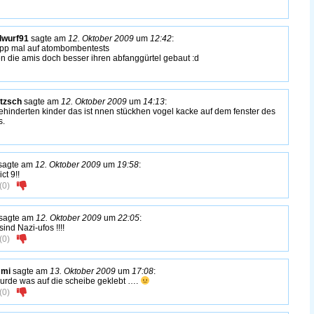
lwurf91
sagte am
12. Oktober 2009
um
12:42
:
tipp mal auf atombombentests
en die amis doch besser ihren abfanggürtel gebaut :d
tzsch
sagte am
12. Oktober 2009
um
14:13
:
behinderten kinder das ist nnen stückhen vogel kacke auf dem fenster des
s.
sagte am
12. Oktober 2009
um
19:58
:
ict 9!!
(
0
)
sagte am
12. Oktober 2009
um
22:05
:
ind Nazi-ufos !!!!
(
0
)
mi
sagte am
13. Oktober 2009
um
17:08
:
urde was auf die scheibe geklebt ….
(
0
)