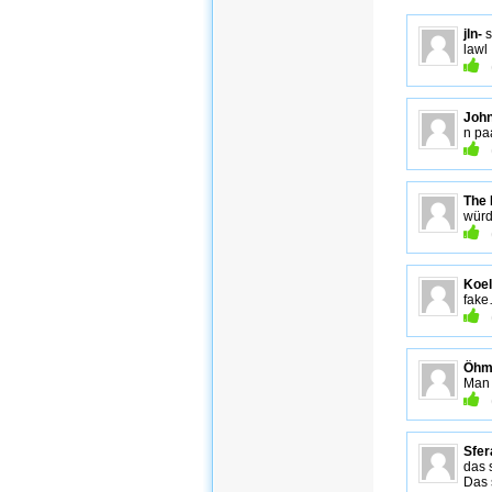
jln-
s
lawl
Joh
n pa
The
würd
Koel
fake
Öh
Man 
Sfer
das 
Das 