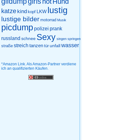
gifdump
girls
hot
Hund
lustig
katze
kind
LKW
kopf
lustige bilder
motorrad
Musik
picdump
prank
polizei
Sexy
russland
schnee
singen
springen
wasser
streich
tanzen
unfall
straße
tür
*Amazon Link. Als Amazon-Partner verdiene
ich an qualifizierten Käufen.