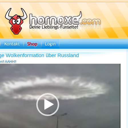
ge Wolkenformation über Russland
n!! AAHH!!