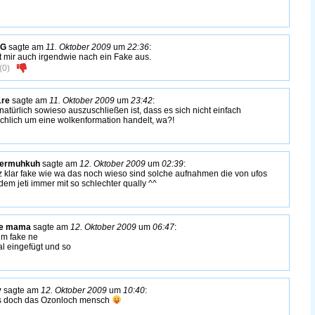
FG
sagte am
11. Oktober 2009
um
22:36
:
t mir auch irgendwie nach ein Fake aus.
(
0
)
1re
sagte am
11. Oktober 2009
um
23:42
:
 natürlich sowieso auszuschließen ist, dass es sich nicht einfach
ächlich um eine wolkenformation handelt, wa?!
termuhkuh
sagte am
12. Oktober 2009
um
02:39
:
 klar fake wie wa das noch wieso sind solche aufnahmen die von ufos
dem jeti immer mit so schlechter qually ^^
ne mama
sagte am
12. Oktober 2009
um
06:47
:
hm fake ne
tal eingefügt und so
y
sagte am
12. Oktober 2009
um
10:40
:
 doch das Ozonloch mensch