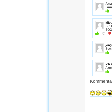
Ano
FAA
Mio
SCU
BO
(
0
)
jeng
Sowa
ich
s
Atom
Kommentar