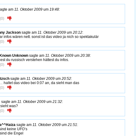
agte am
11. Oktober 2009
um
19:48
:
(
0
)
nny Jackson
sagte am
11. Oktober 2009
um
20:12
:
ar infos wären nett. sonst ist das video ja nich so spektakulär
(
0
)
 Known Unknown
sagte am
11. Oktober 2009
um
20:38
:
est du russisch verstehen hättest du infos.
(
0
)
tzsch
sagte am
11. Oktober 2009
um
20:52
:
… haltet das video bei 0:07 an, da sieht man das
(
0
)
m
sagte am
11. Oktober 2009
um
21:32
:
sieht was?
(
0
)
a^^Haiza
sagte am
11. Oktober 2009
um
21:51
:
sind keine UFO’s
sind die Engel