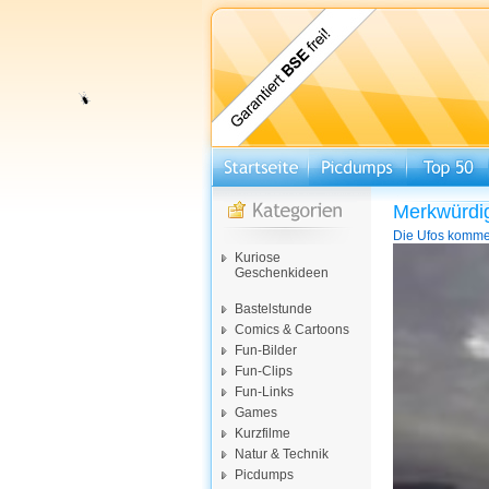
Merkwürdi
Die Ufos komme
Video-
Kuriose
Player
Geschenkideen
Bastelstunde
Comics & Cartoons
Fun-Bilder
Fun-Clips
Fun-Links
Games
Kurzfilme
Natur & Technik
Picdumps