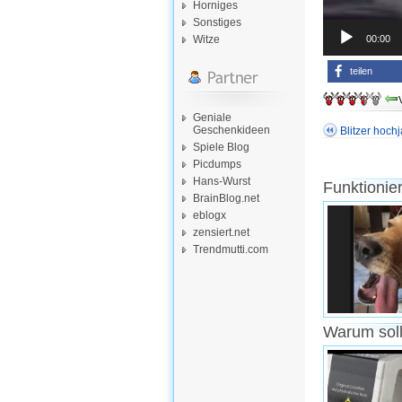
Horniges
Sonstiges
00:00
Witze
teilen
Geniale
Geschenkideen
Blitzer hoch
Spiele Blog
Picdumps
Hans-Wurst
Funktionie
BrainBlog.net
eblogx
zensiert.net
Trendmutti.com
Warum soll