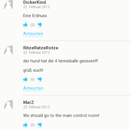
DickerKind
22. Februar 2012
Eine Erdnuss
(
0
)
Antworten
RitzeRatzeRotze
22. Februar 2012
der hund hat die 4 tennisballe geessen!!!
grüß euch!
(
0
)
Antworten
MarZ
22. Februar 2012
We should go to the main control room!
(
0
)