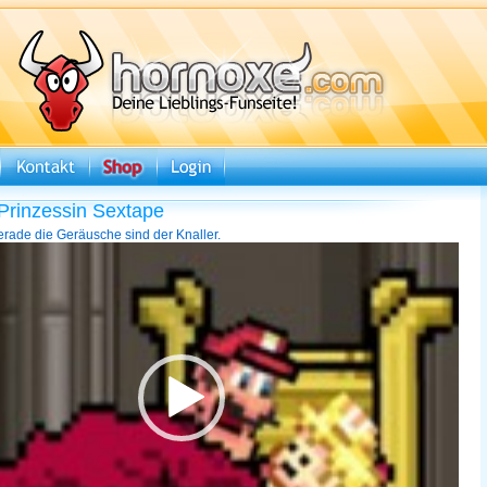
Prinzessin Sextape
erade die Geräusche sind der Knaller.