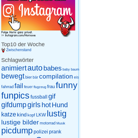
Top10 der Woche
Zwischenstand
Schlagwörter
auto
animiert
babes
baby
baum
bewegt
compilation
bier
eis
bär
funny
fail
frau
fahrrad
feuer
flugzeug
funpics
gif
fussball
gifdump
girls
hot
Hund
lustig
katze
kind
LKW
kopf
lustige bilder
motorrad
Musik
picdump
prank
polizei