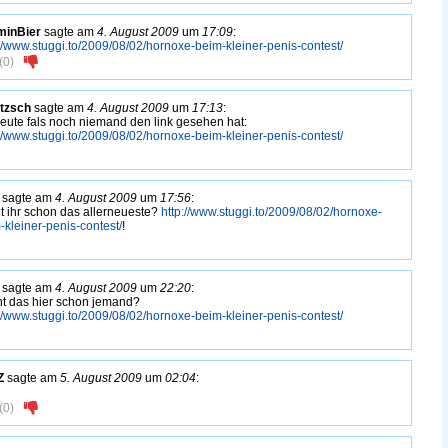
minBier
sagte am
4. August 2009
um
17:09
:
://www.stuggi.to/2009/08/02/hornoxe-beim-kleiner-penis-contest/
(
0
)
tzsch
sagte am
4. August 2009
um
17:13
:
leute fals noch niemand den link gesehen hat:
://www.stuggi.to/2009/08/02/hornoxe-beim-kleiner-penis-contest/
sagte am
4. August 2009
um
17:56
:
t ihr schon das allerneueste?
http://www.stuggi.to/2009/08/02/hornoxe-
-kleiner-penis-contest/
!
sagte am
4. August 2009
um
22:20
:
t das hier schon jemand?
://www.stuggi.to/2009/08/02/hornoxe-beim-kleiner-penis-contest/
Z
sagte am
5. August 2009
um
02:04
:
(
0
)