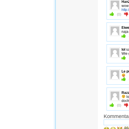
Han
wow 
http
(
0
)
Eiw
naja
lol
s
Wie 
Le p
Raz
lo
doch
(
0
)
Kommentar