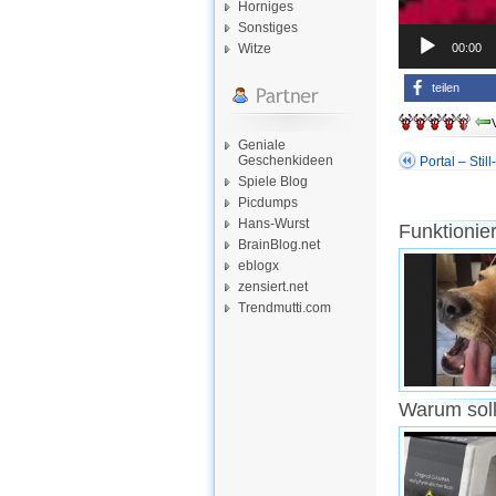
Horniges
Sonstiges
00:00
Witze
teilen
Geniale
Geschenkideen
Portal – Stil
Spiele Blog
Picdumps
Hans-Wurst
Funktionie
BrainBlog.net
eblogx
zensiert.net
Trendmutti.com
Warum soll