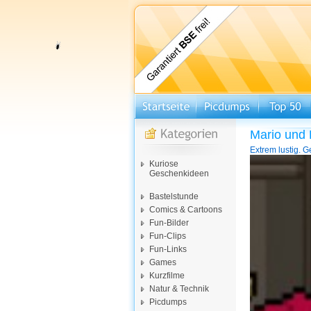
Mario und 
Extrem lustig. G
Video-
Kuriose
Player
Geschenkideen
Bastelstunde
Comics & Cartoons
Fun-Bilder
Fun-Clips
Fun-Links
Games
Kurzfilme
Natur & Technik
Picdumps