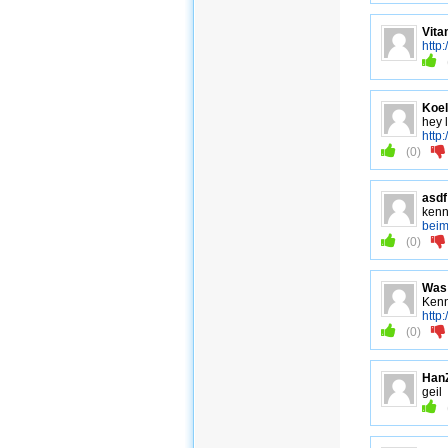
Vita
http
Koel
hey 
http
(
0
)
asdf
kenn
beim
(
0
)
Was
Kenn
http
(
0
)
Han
geil