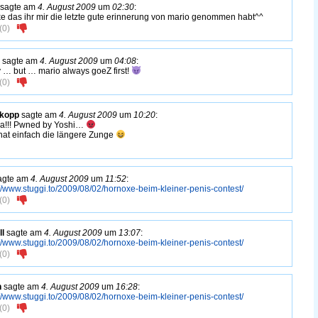
sagte am
4. August 2009
um
02:30
:
e das ihr mir die letzte gute erinnerung von mario genommen habt^^
(
0
)
sagte am
4. August 2009
um
04:08
:
y … but … mario always goeZ first!
(
0
)
skopp
sagte am
4. August 2009
um
10:20
:
a!!! Pwned by Yoshi…
hat einfach die längere Zunge
agte am
4. August 2009
um
11:52
:
://www.stuggi.to/2009/08/02/hornoxe-beim-kleiner-penis-contest/
(
0
)
ll
sagte am
4. August 2009
um
13:07
:
://www.stuggi.to/2009/08/02/hornoxe-beim-kleiner-penis-contest/
(
0
)
h
sagte am
4. August 2009
um
16:28
:
://www.stuggi.to/2009/08/02/hornoxe-beim-kleiner-penis-contest/
(
0
)