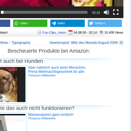
02:10
teilen
teilen
twittern
Voten!
Fun-Clips
,
Intern
|
04.08.09 - 02:14
|
10.408 Views
l-Alive – Typography
Gewinnspiel: Witz des Monats August 2009
Bescheuerte Produkte bei Amazon:
rt auch bei Hunden
Aber natürlich auch beim Menschen.
Prima Weihnachtsgeschenk für alle.
*Amazon-Affiliatelink
te das auch nicht funktionieren?
Wassersparen ganz einfach!
*Amazon-Affiliatelink