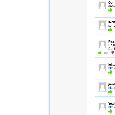
Gon
dank
iRon
sorr
Pis
Ha h
Der 
(
0
)
lol
s
http
jawo
http
Yea
http