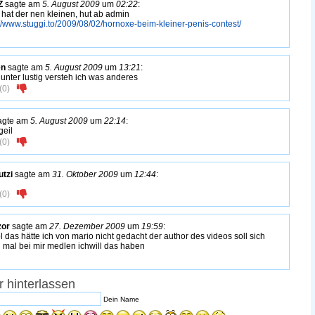
Z
sagte am
5. August 2009
um
02:22
:
hat der nen kleinen, hut ab admin
://www.stuggi.to/2009/08/02/hornoxe-beim-kleiner-penis-contest/
en
sagte am
5. August 2009
um
13:21
:
 unter lustig versteh ich was anderes
(
0
)
agte am
5. August 2009
um
22:14
:
geil
(
0
)
utzi
sagte am
31. Oktober 2009
um
12:44
:
(
0
)
zor
sagte am
27. Dezember 2009
um
19:59
:
l das hätte ich von mario nicht gedacht der author des videos soll sich
 mal bei mir medlen ichwill das haben
 hinterlassen
Dein Name