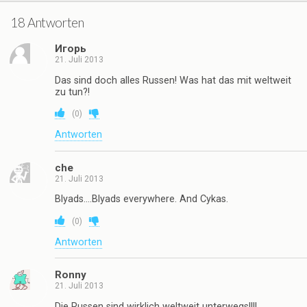
18 Antworten
Игорь
21. Juli 2013
Das sind doch alles Russen! Was hat das mit weltweit
zu tun?!
(
0
)
Antworten
che
21. Juli 2013
Blyads….Blyads everywhere. And Cykas.
(
0
)
Antworten
Ronny
21. Juli 2013
Die Russen sind wirklich weltweit unterwegs!!!!