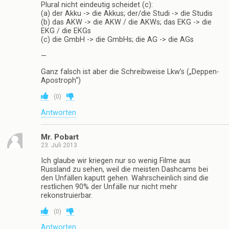
Plural nicht eindeutig scheidet (c):
(a) der Akku -> die Akkus; der/die Studi -> die Studis
(b) das AKW -> die AKW / die AKWs; das EKG -> die
EKG / die EKGs
(c) die GmbH -> die GmbHs; die AG -> die AGs
—
Ganz falsch ist aber die Schreibweise Lkw’s („Deppen-
Apostroph“)
(
0
)
Antworten
Mr. Pobart
23. Juli 2013
Ich glaube wir kriegen nur so wenig Filme aus
Russland zu sehen, weil die meisten Dashcams bei
den Unfällen kaputt gehen. Wahrscheinlich sind die
restlichen 90% der Unfälle nur nicht mehr
rekonstruierbar.
(
0
)
Antworten