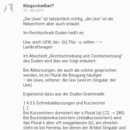
Klugscheißer!!
23. Juli 2013
„Die Lkws“ ist tatsächlich richtig, „die Lkw“ ist als
Nebenform aber auch erlaubt.
Im Rechtschreib-Duden heißt es:
Lkw, auch LKW, der; -[s], Plur. -s, selten – =
Lastkraftwagen
Im Abschnitt „Rechtschreibung und Zeichensetzung“
des Duden wird dies wie folgt erläutert:
Bei Abkürzungen, die auch als solche gesprochen
werden, ist im Plural die Beugung häufiger.
– die Lkws, seltener: die Lkw (weil im Singular: der
Lkw)
Ergänzend dazu aus der Duden-Grammatik:
1.4.3.5 Schreibabkürzungen und Kurzwörter
[…]
Bei Kurzwörtern dominiert der s-Plural (a) (Z2, -> 280).
Bei Buchstabenkurzwörtern (Initialkurzwörtern) wird
das Plural-s aber oft weggelassen (b); am ehesten
steht es bei Feminia, bei denen der Artikel Singular und