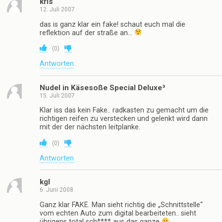
kris
12. Juli 2007
das is ganz klar ein fake! schaut euch mal die
reflektion auf der straße an…
(
0
)
Antworten
Nudel in Käsesoße Special Deluxe³
15. Juli 2007
Klar iss das kein Fake.. radkasten zu gemacht um die
richtigen reifen zu verstecken und gelenkt wird dann
mit der der nächsten leitplanke.
(
0
)
Antworten
kgl
6. Juni 2008
Ganz klar FAKE. Man sieht richtig die „Schnittstelle“
vom echten Auto zum digital bearbeiteten.. sieht
übrigens total sch**** aus das ganze