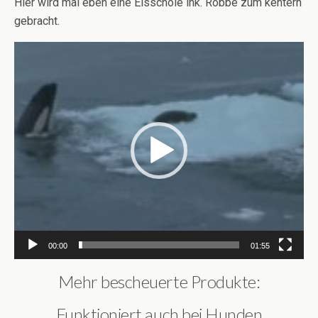
Hier wird mal eben eine Eisschole ink. Robbe zum kentern
gebracht.
Video-
Player
00:00
01:55
Mehr bescheuerte Produkte:
Funktioniert auch bei Hunden