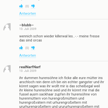
(
0
)
Antworten
–blubb–
10. Juli 2009
wennich schon wieder killerwal les…-.- meine fresse
das sind orcas
(
0
)
Antworten
realNarfNarf
10. Juli 2009
ihr dummen hurensöhne ich ficke alle eure mütter ins
arschloch rein denn ich bin ein echter gangster und ihr
könnt sagen was ihr wollt mir is das scheißegal weil
ihr kleine hurensöhne seid und ihr könnt mir mal die
fussel ausm sackhaar zupfen ihr hurensöhne von
hurenmüttern von hurengroßmüttern und
hurengroßvätern mit urhurengroßeltern mit
ururhurengroßeltern und urururhurengroßeltern mit