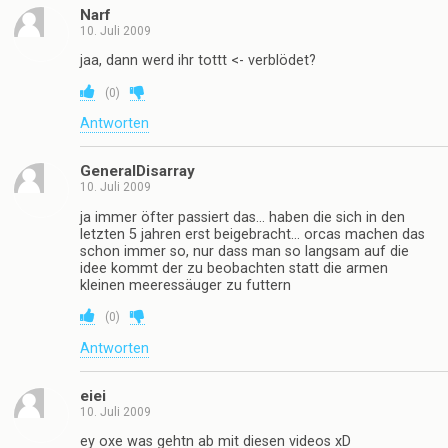
Narf
10. Juli 2009
jaa, dann werd ihr tottt <- verblödet?
(
0
)
Antworten
GeneralDisarray
10. Juli 2009
ja immer öfter passiert das… haben die sich in den
letzten 5 jahren erst beigebracht… orcas machen das
schon immer so, nur dass man so langsam auf die
idee kommt der zu beobachten statt die armen
kleinen meeressäuger zu futtern
(
0
)
Antworten
eiei
10. Juli 2009
ey oxe was gehtn ab mit diesen videos xD