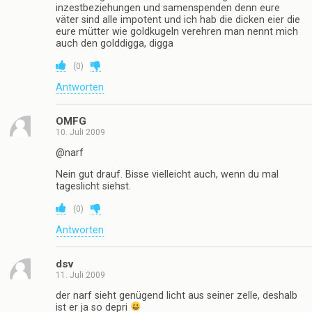
inzestbeziehungen und samenspenden denn eure
väter sind alle impotent und ich hab die dicken eier die
eure mütter wie goldkugeln verehren man nennt mich
auch den golddigga, digga
(
0
)
Antworten
OMFG
10. Juli 2009
@narf
Nein gut drauf. Bisse vielleicht auch, wenn du mal
tageslicht siehst.
(
0
)
Antworten
dsv
11. Juli 2009
der narf sieht genügend licht aus seiner zelle, deshalb
ist er ja so depri