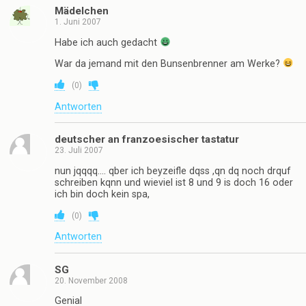
Mädelchen
1. Juni 2007
Habe ich auch gedacht
War da jemand mit den Bunsenbrenner am Werke?
(
0
)
Antworten
deutscher an franzoesischer tastatur
23. Juli 2007
nun jqqqq…. qber ich beyzeifle dqss ,qn dq noch drquf
schreiben kqnn und wieviel ist 8 und 9 is doch 16 oder
ich bin doch kein spa,
(
0
)
Antworten
SG
20. November 2008
Genial