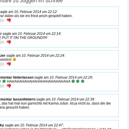
tare zu Joggen im Schnee
agte am
10. Februar 2014
um
22:12
:
ar dabei als sie eis frisst arsch gespielt haben.
(
0
)
er
sagte am
10. Februar 2014
um
22:14
:
 PUT IT ON THE GROUND!!!!!
(
0
)
zer
sagte am
10. Februar 2014
um
22:24
:
 peinlich
(
0
)
entar hinterlassen
sagte am
10. Februar 2014
um
22:29
:
HAHAHAHAHAHAHAHAHAHAHAHAHA
(
0
)
entar lassenhintern
sagte am
10. Februar 2014
um
22:39
:
, das hat mal nun garnichts mit Karma zutun. Ist ja nicht so, dass die die
ra gesucht haben.
nky
sagte am
10. Februar 2014
um
22:47
: