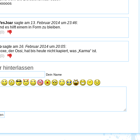
ooooos
YesJoar
sagte am
13. Februar 2014
um
23:46
:
nd es hilft einem in Form zu bleiben.
(
0
)
o
sagte am
16. Februar 2014
um
20:05
:
oxe, der Ossi, hat bis heute nicht kapiert, was „Karma“ ist.
(
0
)
 hinterlassen
Dein Name