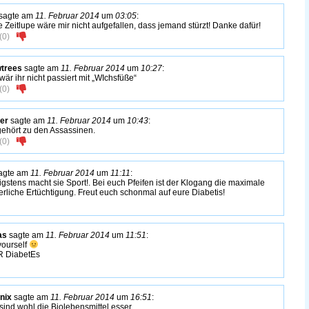
sagte am
11. Februar 2014
um
03:05
:
 Zeitlupe wäre mir nicht aufgefallen, dass jemand stürzt! Danke dafür!
(
0
)
trees
sagte am
11. Februar 2014
um
10:27
:
wär ihr nicht passiert mit „WIchsfüße“
(
0
)
er
sagte am
11. Februar 2014
um
10:43
:
gehört zu den Assassinen.
(
0
)
agte am
11. Februar 2014
um
11:11
:
gstens macht sie Sport!. Bei euch Pfeifen ist der Klogang die maximale
erliche Ertüchtigung. Freut euch schonmal auf eure Diabetis!
as
sagte am
11. Februar 2014
um
11:51
:
 yourself
 DiabetEs
nix
sagte am
11. Februar 2014
um
16:51
:
sind wohl die Biolebensmittel esser.