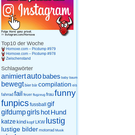
Top10 der Woche
Hornoxe.com – Picdump #979
Hornoxe.com – Picdump #978
Zwischenstand
Schlagwörter
auto
animiert
babes
baby
baum
bewegt
compilation
bier
eis
bär
funny
fail
frau
fahrrad
feuer
flugzeug
funpics
gif
fussball
gifdump
girls
hot
Hund
lustig
katze
kind
LKW
kopf
lustige bilder
motorrad
Musik