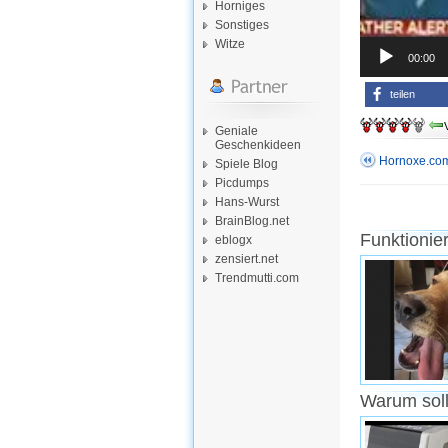
Horniges
Sonstiges
Witze
00:00
teilen
Geniale
Geschenkideen
Hornoxe.com
Spiele Blog
Picdumps
Hans-Wurst
BrainBlog.net
Funktionie
eblogx
zensiert.net
Trendmutti.com
Warum soll