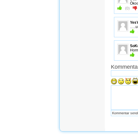
Öko
(
0
)
Yes
…..u
SoK
Horn
Kommentar