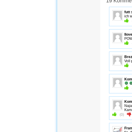
19 Kommen
futt
s
ich w
Ilov
POW,
Brez
Voll
Komm
Komm
Naja
Kame
(
0
)
Fra