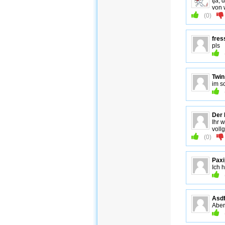
tja,
von 
(
0
)
fres
pls
Twin
im s
Der 
Ihr w
voll
(
0
)
Paxi
Ich 
Asd
Aber