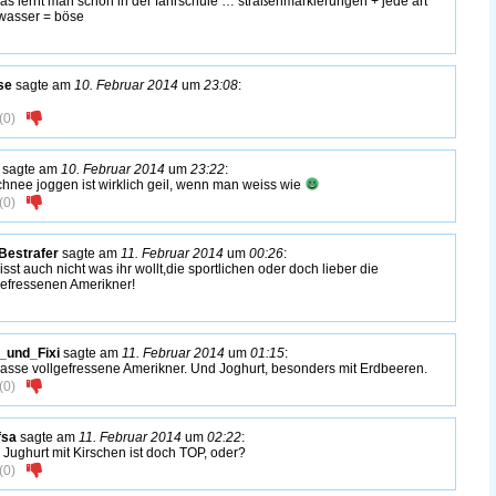
 das lernt man schon in der fahrschule … straßenmarkierungen + jede art
wasser = böse
se
sagte am
10. Februar 2014
um
23:08
:
(
0
)
sagte am
10. Februar 2014
um
23:22
:
chnee joggen ist wirklich geil, wenn man weiss wie
(
0
)
Bestrafer
sagte am
11. Februar 2014
um
00:26
:
isst auch nicht was ihr wollt,die sportlichen oder doch lieber die
gefressenen Amerikner!
_und_Fixi
sagte am
11. Februar 2014
um
01:15
:
hasse vollgefressene Amerikner. Und Joghurt, besonders mit Erdbeeren.
(
0
)
fsa
sagte am
11. Februar 2014
um
02:22
:
 Jughurt mit Kirschen ist doch TOP, oder?
(
0
)