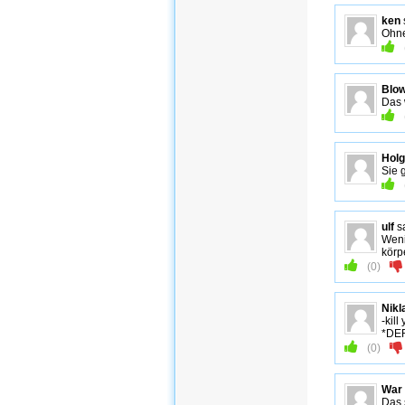
ken
Ohne
Blow
Das 
Holg
Sie 
ulf
s
Weni
körp
(
0
)
Nikl
-kill
*DER
(
0
)
War 
Das 