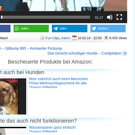
01:17
teilen
teilen
twittern
Voten!
Fun-Clips
,
Intern
|
10.02.14 - 22:00
|
8.433 Views
 – Gifdump #85 – Animierter Picdump
Das Gesicht schuldiger Hunde – Compilation
Bescheuerte Produkte bei Amazon:
rt auch bei Hunden
Aber natürlich auch beim Menschen.
Prima Weihnachtsgeschenk für alle.
*Amazon-Affiliatelink
te das auch nicht funktionieren?
Wassersparen ganz einfach!
*Amazon-Affiliatelink