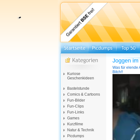
Joggen im
Was für elende A
Bitch!!
Kuriose
Video-
Geschenkideen
Player
Bastelstunde
Comics & Cartoons
Fun-Bilder
Fun-Clips
Fun-Links
Games
Kurzfilme
Natur & Technik
Picdumps