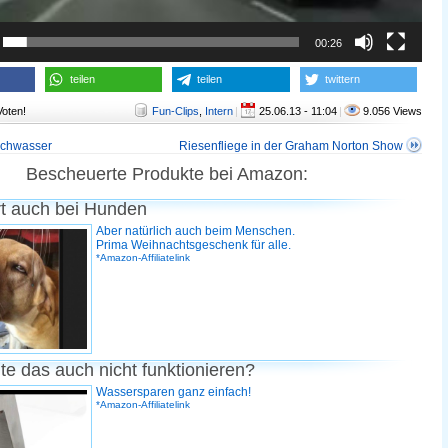
00:26
teilen
teilen
twittern
Voten!
Fun-Clips
,
Intern
|
25.06.13 - 11:04
|
9.056 Views
schwasser
Riesenfliege in der Graham Norton Show
Bescheuerte Produkte bei Amazon:
rt auch bei Hunden
Aber natürlich auch beim Menschen.
Prima Weihnachtsgeschenk für alle.
*Amazon-Affiliatelink
te das auch nicht funktionieren?
Wassersparen ganz einfach!
*Amazon-Affiliatelink