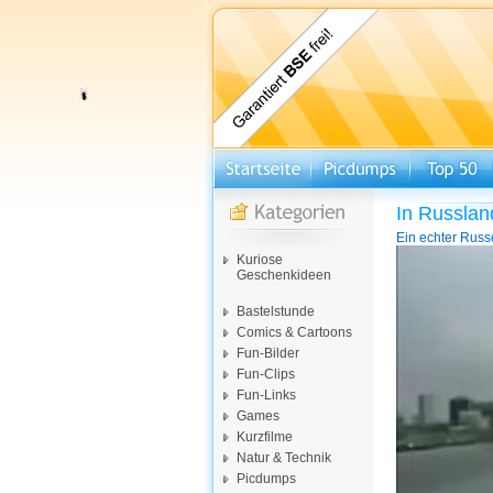
In Russlan
Ein echter Russ
Video-
Kuriose
Player
Geschenkideen
Bastelstunde
Comics & Cartoons
Fun-Bilder
Fun-Clips
Fun-Links
Games
Kurzfilme
Natur & Technik
Picdumps