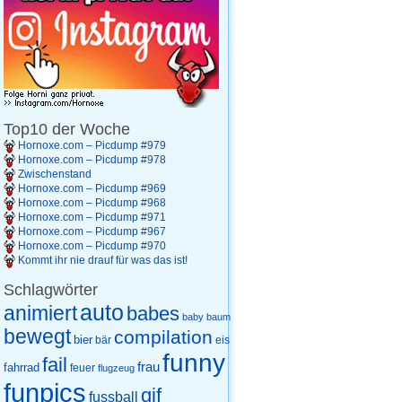
Top10 der Woche
Hornoxe.com – Picdump #979
Hornoxe.com – Picdump #978
Zwischenstand
Hornoxe.com – Picdump #969
Hornoxe.com – Picdump #968
Hornoxe.com – Picdump #971
Hornoxe.com – Picdump #967
Hornoxe.com – Picdump #970
Kommt ihr nie drauf für was das ist!
Schlagwörter
auto
animiert
babes
baby
baum
bewegt
compilation
bier
eis
bär
funny
fail
frau
fahrrad
feuer
flugzeug
funpics
gif
fussball