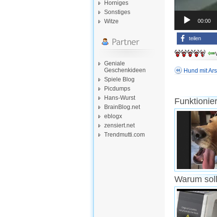
Horniges
Sonstiges
00:00
Witze
teilen
Geniale
Geschenkideen
Hund mit Ar
Spiele Blog
Picdumps
Hans-Wurst
Funktionie
BrainBlog.net
eblogx
zensiert.net
Trendmutti.com
Warum soll