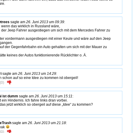
äre.
trees
sagte am
26. Juni 2013
um
09:39
:
 wenn das wirklich in Russland wäre,
 der Jeep Fahrer ausgestiegen um sich mit dem Mercedes Fahrer zu
er vordermann ausgestiegen mit einer Keule und wäre auf den Jeep
egangen.
auf der Gegenfahrbahn ein Auto gehalten um sich mit der Mauer zu
te keines der Autos funktionierende Rücklichter o. Ä.
i
sagte am
26. Juni 2013
um
14:29
:
in schon auf so eine Idee zu kommen ist obergeil!
(
0
)
i ist dumm
sagte am
26. Juni 2013
um
15:11
:
t ein Hindernis. Ich fahre links dran vorbei.
das jetzt wirklich so obergeil auf diese „Idee“ zu kommen?
eTrash
sagte am
26. Juni 2013
um
21:18
:
leak
(
0
)