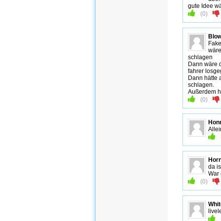
gute Idee w
(
0
)
Blow
Fake
wäre
schlagen
Dann wäre d
fahrer losg
Dann hätte 
schlagen.
Außerdem hät
(
0
)
Honr
Alle
Horn
da is
War 
(
0
)
Whit
live