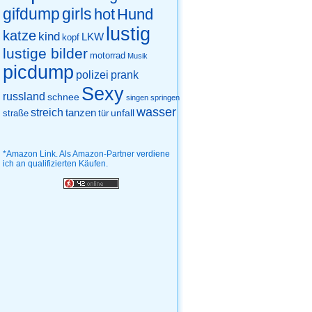
gifdump
girls
hot
Hund
lustig
katze
kind
LKW
kopf
lustige bilder
motorrad
Musik
picdump
prank
polizei
Sexy
russland
schnee
singen
springen
wasser
streich
tanzen
unfall
straße
tür
*Amazon Link. Als Amazon-Partner verdiene
ich an qualifizierten Käufen.