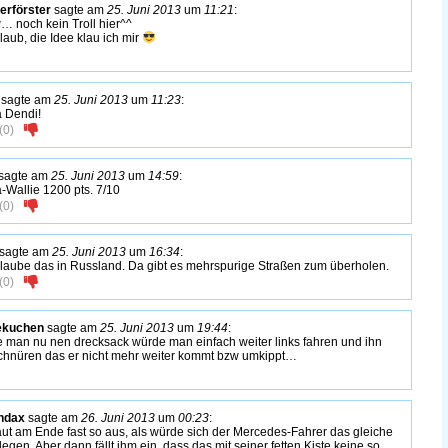
erförster
sagte am
25. Juni 2013
um
11:21
:
 noch kein Troll hier^^
glaub, die Idee klau ich mir
sagte am
25. Juni 2013
um
11:23
:
 Dendi!
(
0
)
sagte am
25. Juni 2013
um
14:59
:
-Wallie 1200 pts. 7/10
(
0
)
sagte am
25. Juni 2013
um
16:34
:
glaube das in Russland. Da gibt es mehrspurige Straßen zum überholen.
(
0
)
ekuchen
sagte am
25. Juni 2013
um
19:44
:
 man nu nen drecksack würde man einfach weiter links fahren und ihn
chnüren das er nicht mehr weiter kommt bzw umkippt…
hdax
sagte am
26. Juni 2013
um
00:23
:
ut am Ende fast so aus, als würde sich der Mercedes-Fahrer das gleiche
legen. Aber dann fällt ihm ein, dass das mit seiner fetten Kiste keine so