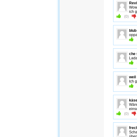
Revi
Wow…
ich 
(
0
)
blub
oppa
che
Lada
weil
Ich 
käs
Wäre
eins
(
0
)
frec
Scha
über