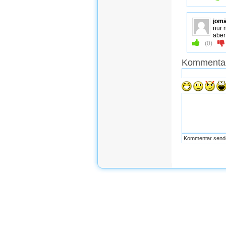
jom
nur 
aber
(
0
)
Kommentar